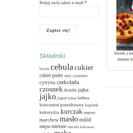
Podaj swój adres e-mail
*
Sernik z ka
Składniki
musem m
cebula
cukier
boczek
cukier puder
cynamon
curry
czekolada
cytryna
czosnek
jajka
drożdże
jajko
jogurt
kiełbasa
kakao
koncentrat pomidorowy
koperek
kurczak
kukurydza
majonez
masło
miód
marchew
mięso mielone
mleczko kokosowe