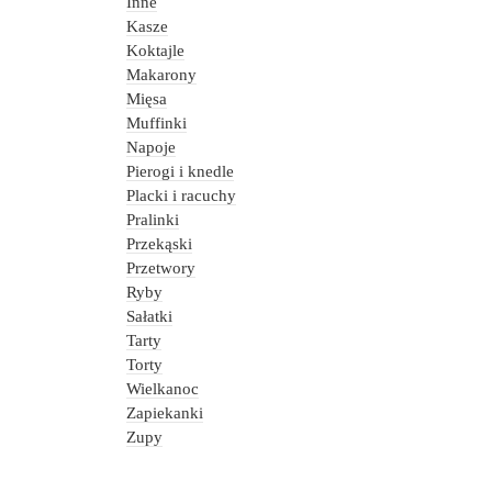
Inne
Kasze
Koktajle
Makarony
Mięsa
Muffinki
Napoje
Pierogi i knedle
Placki i racuchy
Pralinki
Przekąski
Przetwory
Ryby
Sałatki
Tarty
Torty
Wielkanoc
Zapiekanki
Zupy