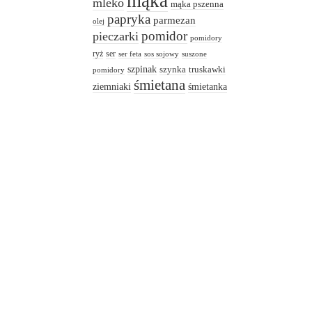
mąka
mleko
mąka pszenna
papryka
parmezan
olej
pomidor
pieczarki
pomidory
ryż
ser
ser feta
sos sojowy
suszone
szpinak
truskawki
szynka
pomidory
śmietana
ziemniaki
śmietanka