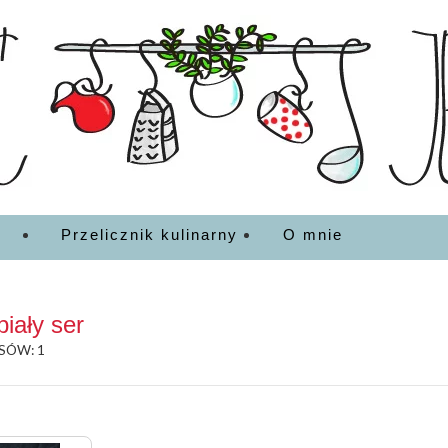
EDZENIA
Przelicznik kulinarny
O mnie
biały ser
SÓW: 1