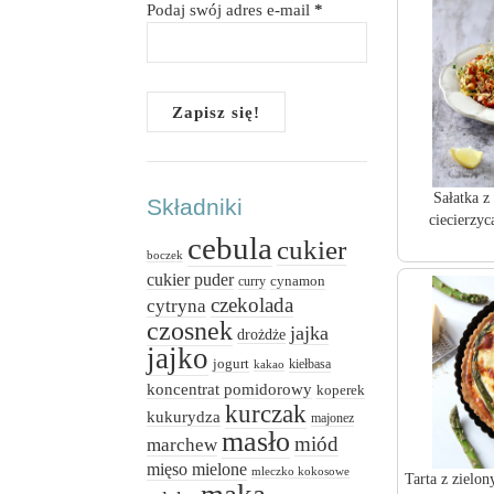
Podaj swój adres e-mail
*
Sałatka z
Składniki
ciecierzyc
cebula
cukier
boczek
cukier puder
cynamon
curry
czekolada
cytryna
czosnek
jajka
drożdże
jajko
jogurt
kiełbasa
kakao
koncentrat pomidorowy
koperek
kurczak
kukurydza
majonez
masło
miód
marchew
mięso mielone
mleczko kokosowe
Tarta z zielo