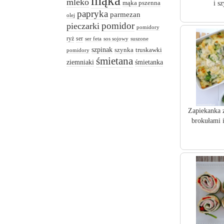
mąka
mleko
mąka pszenna
i s
papryka
parmezan
olej
pomidor
pieczarki
pomidory
ryż
ser
ser feta
sos sojowy
suszone
szpinak
truskawki
szynka
pomidory
śmietana
ziemniaki
śmietanka
Zapiekanka 
brokułami 