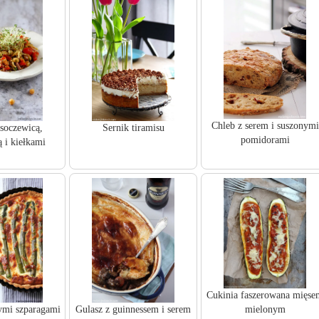
Chleb z serem i suszonymi
 soczewicą,
Sernik tiramisu
pomidorami
ą i kiełkami
Cukinia faszerowana mięse
nymi szparagami
Gulasz z guinnessem i serem
mielonym