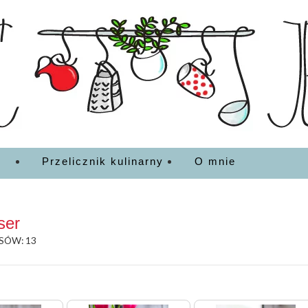
EDZENIA
Przelicznik kulinarny
O mnie
ser
SÓW: 13