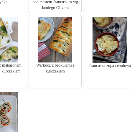
zynką
pod ciastem francuskim wg
Jamiego Olivera
z makaronem,
Warkocz z brokułami i
Francuska zupa cebulowa
i kurczakiem
kurczakiem