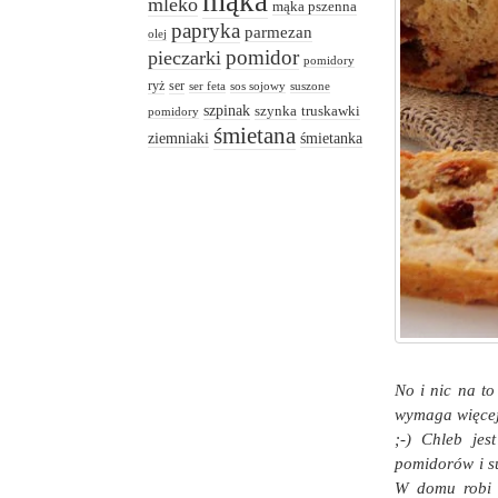
mąka
mleko
mąka pszenna
papryka
parmezan
olej
pomidor
pieczarki
pomidory
ryż
ser
ser feta
sos sojowy
suszone
szpinak
truskawki
szynka
pomidory
śmietana
ziemniaki
śmietanka
No i nic na t
wymaga więcej 
;-) Chleb jes
pomidorów i s
W domu robi s