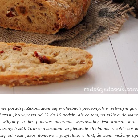
o nie poradzę. Zakochałam się w chlebach pieczonych w żeliwnym garn
czasu, bo wyrasta od 12 do 16 godzin, ale co tam, na takie cudo wart
t wilgotny, a już podczas pieczenia wyczuwalny jest aromat sera,
uszonych ziół. Zawsze uważałam, że pieczenie chleba ma w sobie coś 
ię od razu jakoś domowo i przytulnie, a fakt, że sami możemy upi