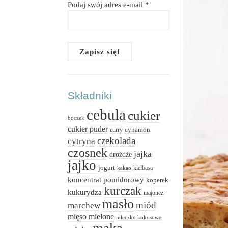
Podaj swój adres e-mail
*
Składniki
cebula
cukier
boczek
cukier puder
cynamon
curry
czekolada
cytryna
czosnek
jajka
drożdże
jajko
jogurt
kiełbasa
kakao
koncentrat pomidorowy
koperek
kurczak
kukurydza
majonez
masło
miód
marchew
mięso mielone
mleczko kokosowe