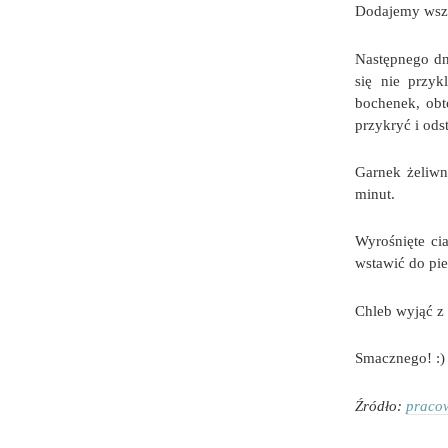
Dodajemy wszy
Następnego dn
się nie przyk
bochenek, obt
przykryć i ods
Garnek żeliwn
minut.
Wyrośnięte ci
wstawić do pie
Chleb wyjąć z 
Smacznego! :)
Źródło:
pracow