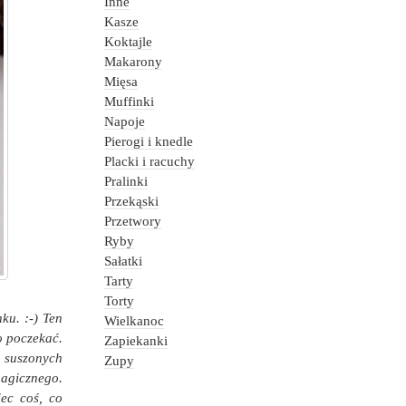
Inne
Kasze
Koktajle
Makarony
Mięsa
Muffinki
Napoje
Pierogi i knedle
Placki i racuchy
Pralinki
Przekąski
Przetwory
Ryby
Sałatki
Tarty
Torty
ku. :-) Ten
Wielkanoc
o poczekać.
Zapiekanki
 suszonych
Zupy
magicznego.
ec coś, co