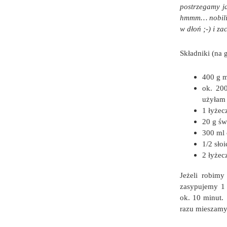
postrzegamy j
hmmm… nobilita
w dłoń ;-) i za
Składniki (na 
400 g m
ok. 200
użyłam 
1 łyżecz
20 g św
300 ml 
1/2 sło
2 łyżec
Jeżeli robim
zasypujemy 1 
ok. 10 minut.
razu mieszamy