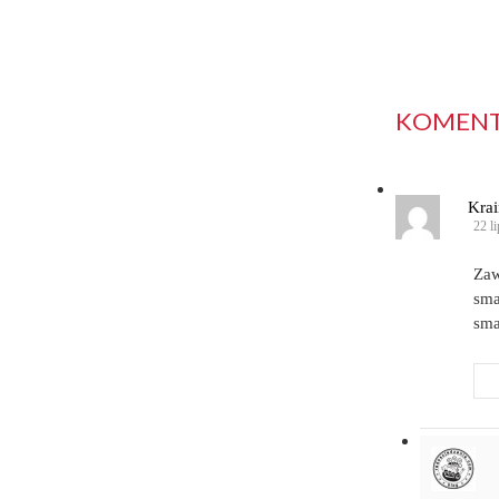
KOMENTA
Kra
22 l
Zaw
sma
sma