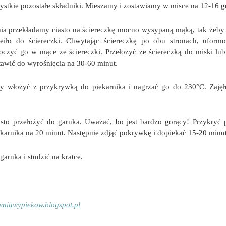
stkie pozostałe składniki. Mieszamy i zostawiamy w misce na 12-16 g
ia przekładamy ciasto na ściereczkę mocno wysypaną mąką, tak żeby
leiło do ściereczki. Chwytając ściereczkę po obu stronach, uform
oczyć go w mące ze ściereczki. Przełożyć ze ściereczką do miski lub
tawić do wyrośnięcia na 30-60 minut.
y włożyć z przykrywką do piekarnika i nagrzać go do 230°C. Zajęł
asto przełożyć do garnka. Uważać, bo jest bardzo gorący! Przykryć
karnika na 20 minut. Następnie zdjąć pokrywkę i dopiekać 15-20 minut
garnka i studzić na kratce.
niawypiekow.blogspot.pl