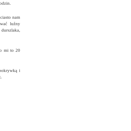
odzin.
 ciasto nam
ować luźny
 durszlaka,
o mi to 20
 pokrywką i
.