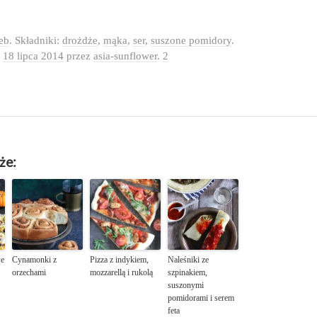
eb
. Składniki:
drożdże
,
mąka
,
ser
,
suszone pomidory
.
o
18 lipca 2014
przez
asia-sunflower
.
2
że:
we
Cynamonki z
Pizza z indykiem,
Naleśniki ze
orzechami
mozzarellą i rukolą
szpinakiem,
suszonymi
pomidorami i serem
feta