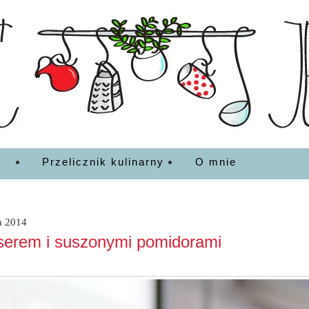
EDZENIA
Przelicznik kulinarny
O mnie
ca 2014
serem i suszonymi pomidorami