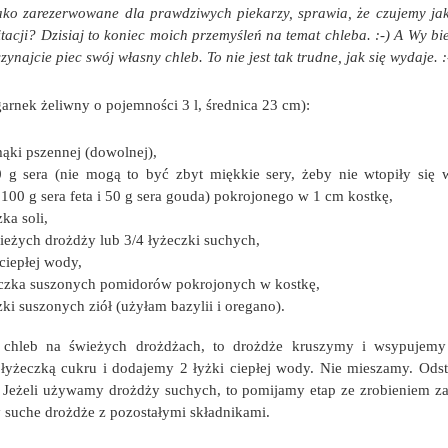
ako zarezerwowane dla prawdziwych piekarzy, sprawia, że czujemy ja
cji? Dzisiaj to koniec moich przemyśleń na temat chleba. :-) A Wy bi
czynajcie piec swój własny chleb. To nie jest tak trudne, jak się wydaje. :
garnek żeliwny o pojemności 3 l, średnica 23 cm):
ąki pszennej (dowolnej),
 g sera (nie mogą to być zbyt miękkie sery, żeby nie wtopiły się 
100 g sera feta i 50 g sera gouda) pokrojonego w 1 cm kostkę,
ka soli,
ieżych drożdży lub 3/4 łyżeczki suchych,
ciepłej wody,
iczka suszonych pomidorów pokrojonych w kostkę,
zki suszonych ziół (użyłam bazylii i oregano).
y chleb na świeżych drożdżach, to drożdże kruszymy i wsypujemy
łyżeczką cukru i dodajemy 2 łyżki ciepłej wody. Nie mieszamy. Ods
 Jeżeli używamy drożdży suchych, to pomijamy etap ze zrobieniem z
 suche drożdże z pozostałymi składnikami.