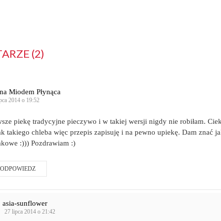
RZE (2)
ina Miodem Płynąca
ipca 2014 o 19:52
sze piekę tradycyjne pieczywo i w takiej wersji nigdy nie robiłam. Ci
k takiego chleba więc przepis zapisuję i na pewno upiekę. Dam znać j
kowe :))) Pozdrawiam :)
ODPOWIEDZ
asia-sunflower
27 lipca 2014 o 21:42