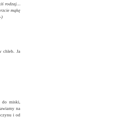
kiś rodzaj…
erzcie mąkę
-)
w chleb. Ja
 do miski,
tawiamy na
aczynu i od