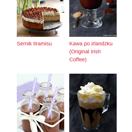
Sernik tiramisu
Kawa po irlandzku
(Original Irish
Coffee)