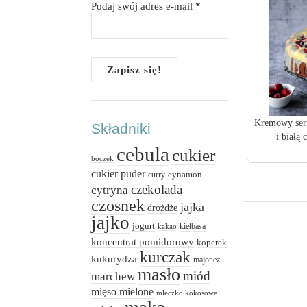
Podaj swój adres e-mail
*
Kremowy sern
Składniki
i białą 
cebula
cukier
boczek
cukier puder
cynamon
curry
czekolada
cytryna
czosnek
jajka
drożdże
jajko
jogurt
kiełbasa
kakao
koncentrat pomidorowy
koperek
kurczak
kukurydza
majonez
masło
miód
marchew
mięso mielone
mleczko kokosowe