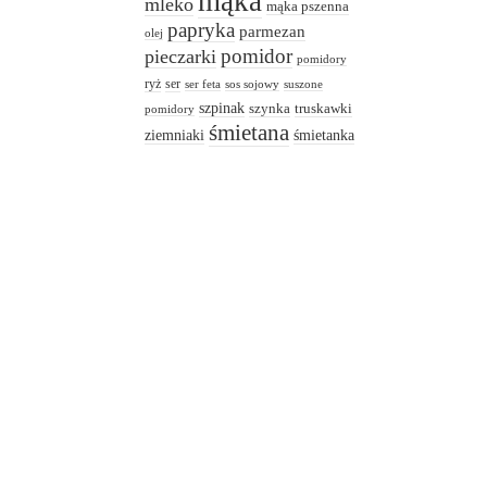
mąka
mleko
mąka pszenna
papryka
parmezan
olej
pomidor
pieczarki
pomidory
ryż
ser
ser feta
sos sojowy
suszone
szpinak
truskawki
szynka
pomidory
śmietana
ziemniaki
śmietanka