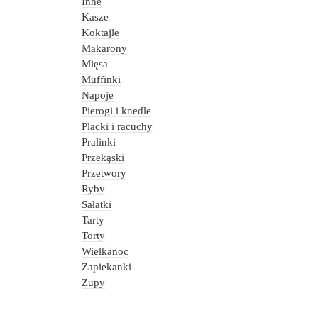
Inne
Kasze
Koktajle
Makarony
Mięsa
Muffinki
Napoje
Pierogi i knedle
Placki i racuchy
Pralinki
Przekąski
Przetwory
Ryby
Sałatki
Tarty
Torty
Wielkanoc
Zapiekanki
Zupy