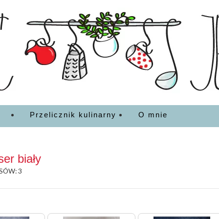
EDZENIA
Przelicznik kulinarny
O mnie
ser biały
SÓW: 3