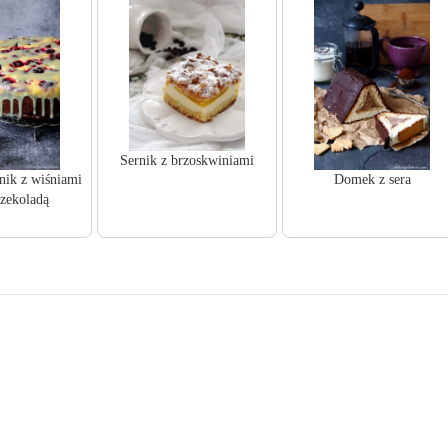
Sernik z brzoskwiniami
ik z wiśniami
Domek z sera
czekoladą