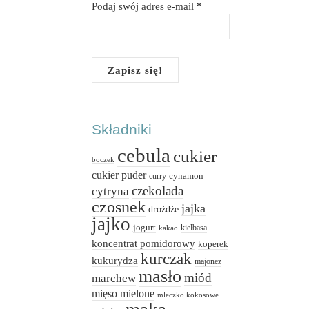
Podaj swój adres e-mail
*
Składniki
cebula
cukier
boczek
cukier puder
cynamon
curry
czekolada
cytryna
czosnek
jajka
drożdże
jajko
jogurt
kiełbasa
kakao
koncentrat pomidorowy
koperek
kurczak
kukurydza
majonez
masło
miód
marchew
mięso mielone
mleczko kokosowe