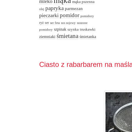
mąka
mleko
mąka pszenna
papryka
parmezan
olej
pomidor
pieczarki
pomidory
ryż
ser
ser feta
sos sojowy
suszone
szpinak
truskawki
szynka
pomidory
śmietana
ziemniaki
śmietanka
Ciasto z rabarbarem na maśl