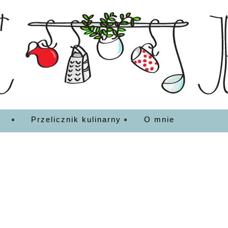
EDZENIA
Przelicznik kulinarny
O mnie