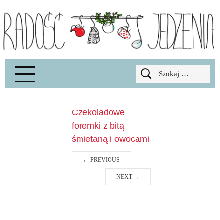
Radość Jedzenia – blog kulinarny
RADOSCJ
Szukaj:
Czekoladowe
foremki z bitą
śmietaną i owocami
←
PREVIOUS
NEXT
→