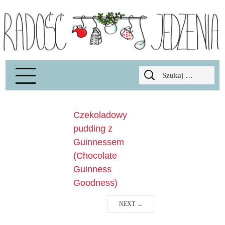
Radość Jedzenia – blog kulinarny
RADOSCJ
Szukaj:
Czekoladowy
pudding z
Guinnessem
(Chocolate
Guinness
Goodness)
NEXT
→