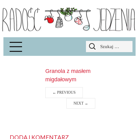
Radość Jedzenia – blog kulinarny
RADOSCJ
Szukaj:
Granola z masłem
migdałowym
←
PREVIOUS
NEXT
→
DODAJ KOMENTARZ