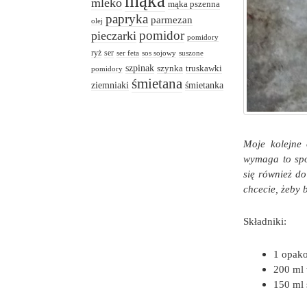
mąka
mleko
mąka pszenna
papryka
parmezan
olej
pomidor
pieczarki
pomidory
ryż
ser
ser feta
sos sojowy
suszone
szpinak
truskawki
szynka
pomidory
śmietana
ziemniaki
śmietanka
Moje kolejne 
wymaga to spor
się również do
chcecie, żeby 
Składniki:
1 opak
200 ml
150 ml 