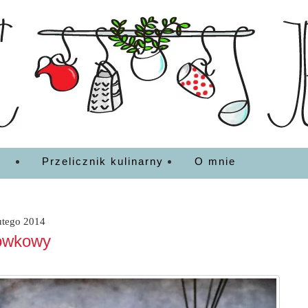
EDZENIA
Przelicznik kulinarny
O mnie
utego 2014
rówkowy