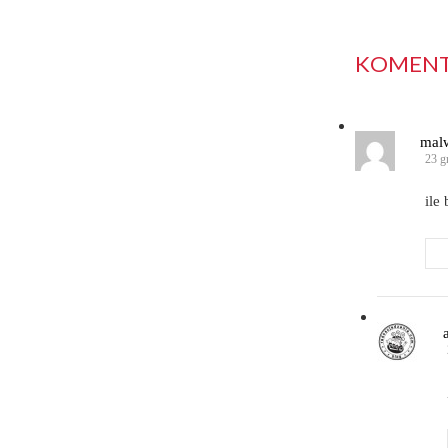
KOMENTA
mal
23 g
ile