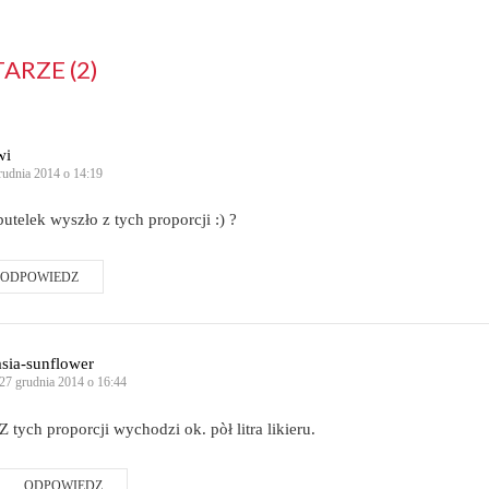
RZE (2)
wi
rudnia 2014 o 14:19
 butelek wyszło z tych proporcji :) ?
ODPOWIEDZ
asia-sunflower
27 grudnia 2014 o 16:44
Z tych proporcji wychodzi ok. pòł litra likieru.
ODPOWIEDZ