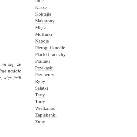
Inne
Kasze
Koktajle
Makarony
Mięsa
Muffinki
Napoje
Pierogi i knedle
Placki i racuchy
Pralinki
 mi się, że
Przekąski
lnie nadaje
Przetwory
 więc jeśli
Ryby
Sałatki
Tarty
Torty
Wielkanoc
Zapiekanki
Zupy