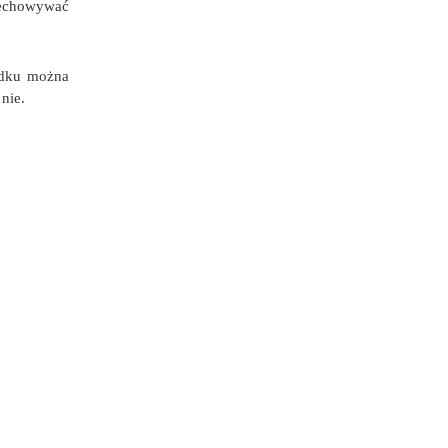
rzechowywać
adku można
 nie.