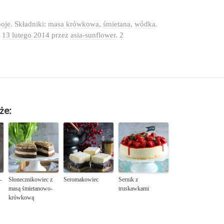
oje
. Składniki:
masa krówkowa
,
śmietana
,
wódka
.
o
13 lutego 2014
przez
asia-sunflower
.
2
że:
-
Słonecznikowiec z
Seromakowiec
Sernik z
masą śmietanowo-
truskawkami
krówkową