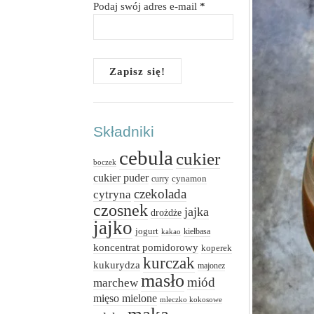
Podaj swój adres e-mail
*
Składniki
cebula
cukier
boczek
cukier puder
cynamon
curry
czekolada
cytryna
czosnek
jajka
drożdże
jajko
jogurt
kiełbasa
kakao
koncentrat pomidorowy
koperek
kurczak
kukurydza
majonez
masło
miód
marchew
mięso mielone
mleczko kokosowe