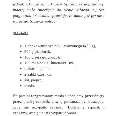
jednak taka, że szpinak musi być dobrze doprawiony,
inaczej może zniechęcić do siebie każdego. :-) Ser
gorgonzola i śmietana sprawiają, że danie jest pyszne i
wyraziste. Szczerze polecam.
Składniki:
1 opakowanie szpinaku mrożonego (450 g),
500 g pieczarek,
100 g sera gorgonzola,
100 ml słodkiej śmietanki 18%,
makaron penne,
2 ząbki czosnku,
sól, pieprz,
masło.
Na patelni rozgrzewamy masło i dodajemy przeciśnięty
przez praskę czosnek, chwilę podsmażamy, uważając,
żeby nie przypalić czosnku. Dodajemy szpinak i
czekamy, aż się udusi i wyparuje woda.