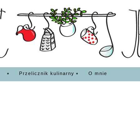
EDZENIA
Przelicznik kulinarny
O mnie