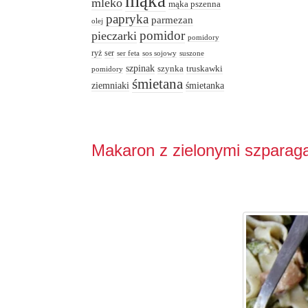
mąka
mleko
mąka pszenna
papryka
parmezan
olej
pomidor
pieczarki
pomidory
ryż
ser
ser feta
sos sojowy
suszone
szpinak
truskawki
szynka
pomidory
śmietana
ziemniaki
śmietanka
Makaron z zielonymi szparag