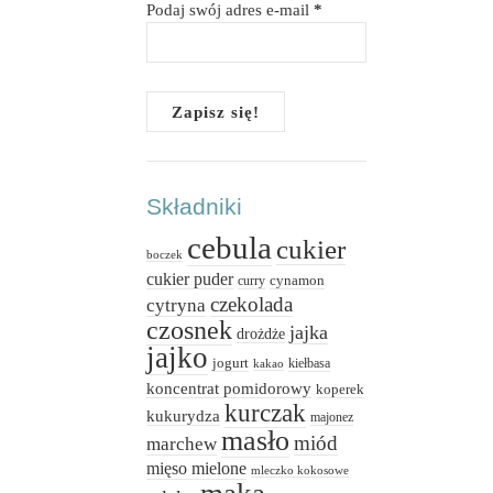
Podaj swój adres e-mail
*
Składniki
cebula
cukier
boczek
cukier puder
cynamon
curry
czekolada
cytryna
czosnek
jajka
drożdże
jajko
jogurt
kiełbasa
kakao
koncentrat pomidorowy
koperek
kurczak
kukurydza
majonez
masło
miód
marchew
mięso mielone
mleczko kokosowe