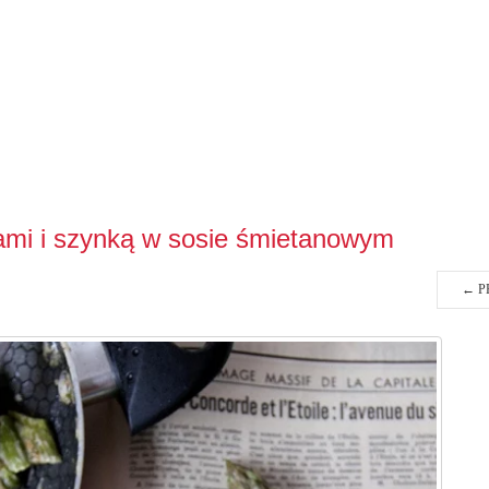
ami i szynką w sosie śmietanowym
←
P