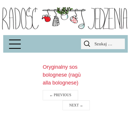
Radość Jedzenia – blog kulinarny
RADOSCJ
Szukaj:
Oryginalny sos
bolognese (ragù
alla bolognese)
←
PREVIOUS
NEXT
→