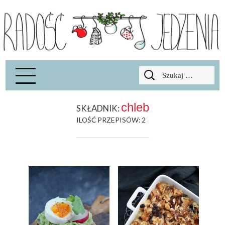
Radość Jedzenia – blog kulinarny
RADOSCJ
Szukaj:
chleb
SKŁADNIK:
ILOŚĆ PRZEPISÓW: 2