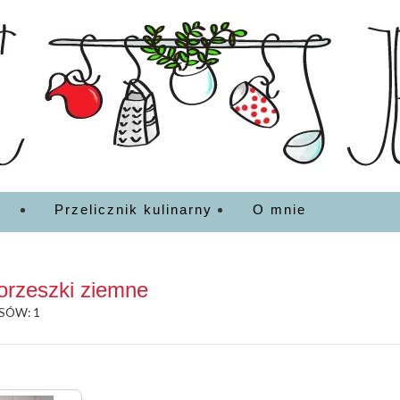
EDZENIA
Przelicznik kulinarny
O mnie
orzeszki ziemne
SÓW: 1