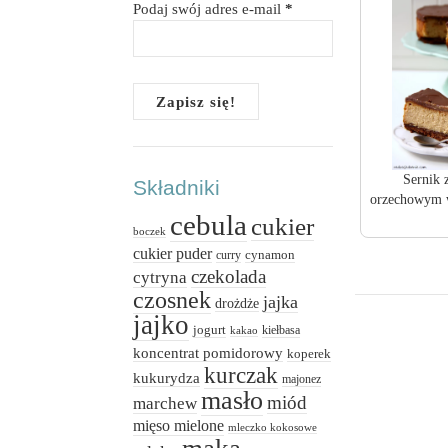
Podaj swój adres e-mail
*
Sernik 
Składniki
orzechowym w
cebula
cukier
boczek
cukier puder
cynamon
curry
czekolada
cytryna
czosnek
jajka
drożdże
jajko
jogurt
kiełbasa
kakao
koncentrat pomidorowy
koperek
kurczak
kukurydza
majonez
masło
miód
marchew
mięso mielone
mleczko kokosowe