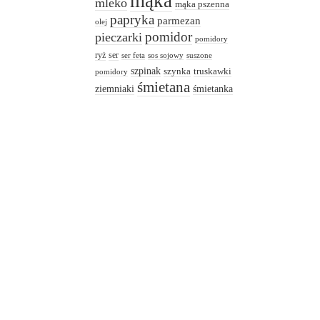
mąka
mleko
mąka pszenna
papryka
parmezan
olej
pomidor
pieczarki
pomidory
ryż
ser
ser feta
sos sojowy
suszone
szpinak
truskawki
szynka
pomidory
śmietana
ziemniaki
śmietanka