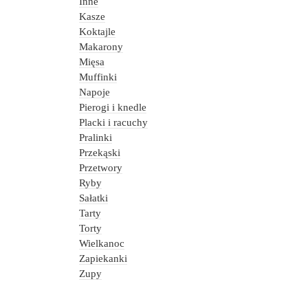
Inne
Kasze
Koktajle
Makarony
Mięsa
Muffinki
Napoje
Pierogi i knedle
Placki i racuchy
Pralinki
Przekąski
Przetwory
Ryby
Sałatki
Tarty
Torty
Wielkanoc
Zapiekanki
Zupy