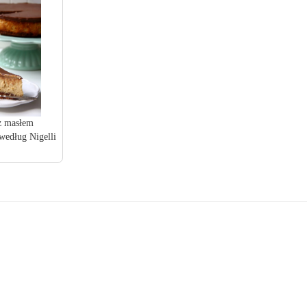
z masłem
edług Nigelli