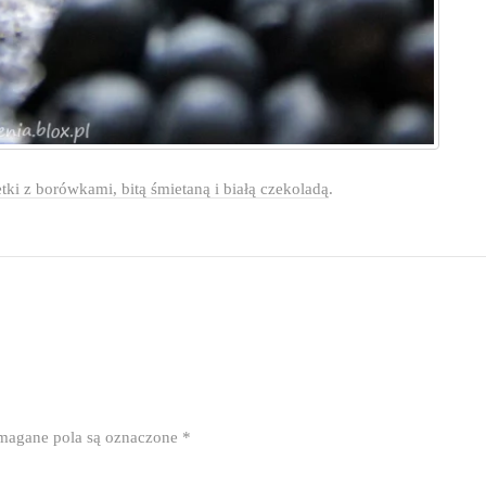
etki z borówkami, bitą śmietaną i białą czekoladą
.
agane pola są oznaczone
*