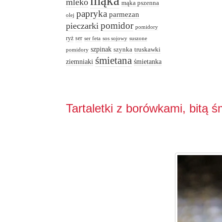
mąka
mleko
mąka pszenna
papryka
parmezan
olej
pomidor
pieczarki
pomidory
ryż
ser
ser feta
sos sojowy
suszone
szpinak
truskawki
szynka
pomidory
śmietana
ziemniaki
śmietanka
Tartaletki z borówkami, bitą ś