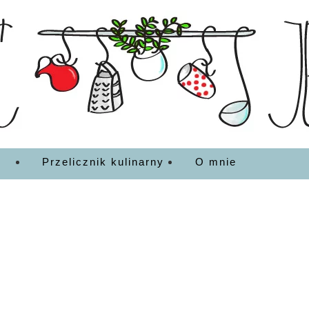
EDZENIA
Przelicznik kulinarny
O mnie