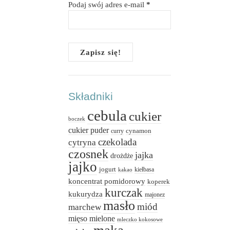
Podaj swój adres e-mail
*
Składniki
cebula
cukier
boczek
cukier puder
cynamon
curry
czekolada
cytryna
czosnek
jajka
drożdże
jajko
jogurt
kiełbasa
kakao
koncentrat pomidorowy
koperek
kurczak
kukurydza
majonez
masło
miód
marchew
mięso mielone
mleczko kokosowe