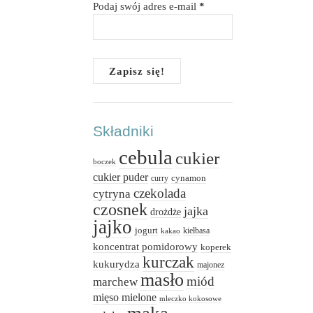
Podaj swój adres e-mail
*
Składniki
cebula
cukier
boczek
cukier puder
cynamon
curry
czekolada
cytryna
czosnek
jajka
drożdże
jajko
jogurt
kiełbasa
kakao
koncentrat pomidorowy
koperek
kurczak
kukurydza
majonez
masło
miód
marchew
mięso mielone
mleczko kokosowe