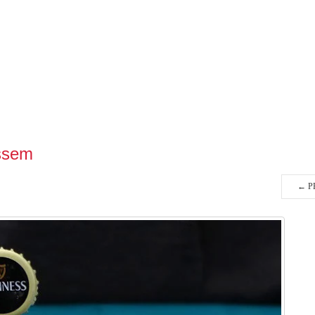
essem
←
P