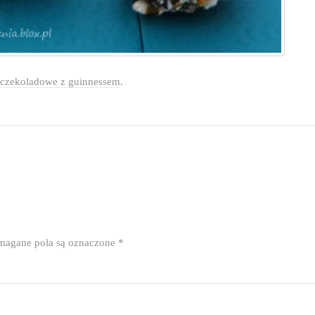
e czekoladowe z guinnessem
.
agane pola są oznaczone
*