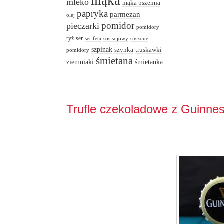
mąka
mleko
mąka pszenna
papryka
parmezan
olej
pomidor
pieczarki
pomidory
ryż
ser
ser feta
sos sojowy
suszone
szpinak
truskawki
szynka
pomidory
śmietana
ziemniaki
śmietanka
Trufle czekoladowe z Guinn