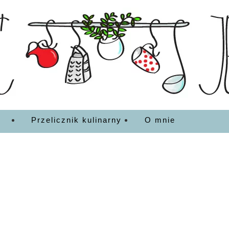
EDZENIA
Przelicznik kulinarny
O mnie