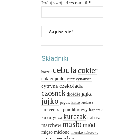
Podaj swój adres e-mail
*
Składniki
cebula
cukier
boczek
cukier puder
cynamon
curry
czekolada
cytryna
czosnek
jajka
drożdże
jajko
jogurt
kiełbasa
kakao
koncentrat pomidorowy
koperek
kurczak
kukurydza
majonez
masło
miód
marchew
mięso mielone
mleczko kokosowe