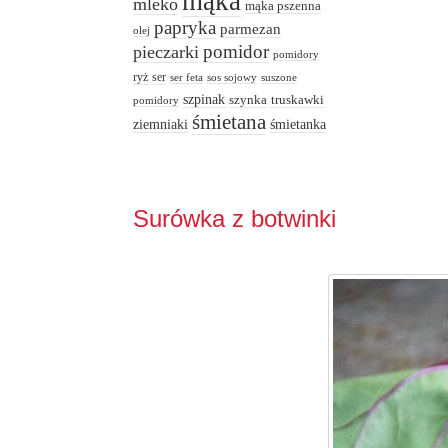
mąka
mleko
mąka pszenna
papryka
parmezan
olej
pomidor
pieczarki
pomidory
ryż
ser
ser feta
sos sojowy
suszone
szpinak
truskawki
szynka
pomidory
śmietana
ziemniaki
śmietanka
Surówka z botwinki