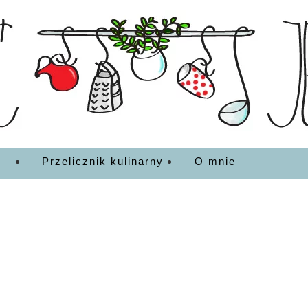
EDZENIA
Przelicznik kulinarny
O mnie