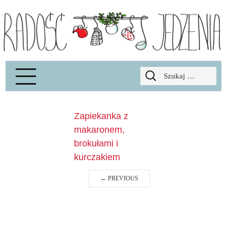
Radość Jedzenia – blog kulinarny
RADOSCJ
Szukaj:
Zapiekanka z
makaronem,
brokułami i
kurczakiem
←
PREVIOUS