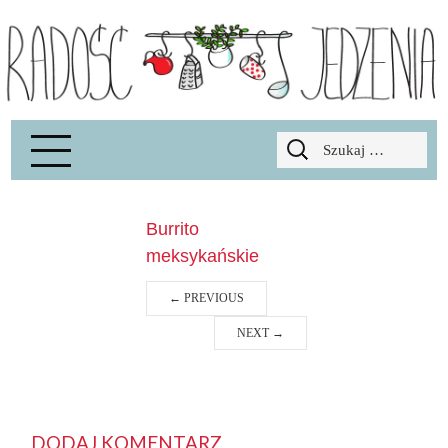
Radość Jedzenia – blog kulinarny
RADOSCJ
Szukaj:
Burrito
meksykańskie
←
PREVIOUS
NEXT
→
DODAJ KOMENTARZ