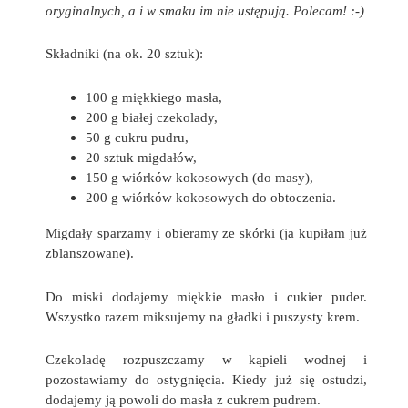
oryginalnych, a i w smaku im nie ustępują. Polecam! :-)
Składniki (na ok. 20 sztuk):
100 g miękkiego masła,
200 g białej czekolady,
50 g cukru pudru,
20 sztuk migdałów,
150 g wiórków kokosowych (do masy),
200 g wiórków kokosowych do obtoczenia.
Migdały sparzamy i obieramy ze skórki (ja kupiłam już
zblanszowane).
Do miski dodajemy miękkie masło i cukier puder.
Wszystko razem miksujemy na gładki i puszysty krem.
Czekoladę rozpuszczamy w kąpieli wodnej i
pozostawiamy do ostygnięcia. Kiedy już się ostudzi,
dodajemy ją powoli do masła z cukrem pudrem.