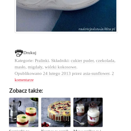
Drukuj
Kategorie:
Pralinki
. Składniki:
cukier puder
,
czekolada
,
masło
,
migdały
,
wiórki kokosowe
.
Opublikowano
24 lutego 2013
przez
asia-sunflower
.
2
komentarze
Zobacz także: