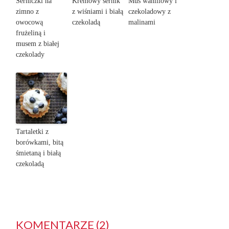
Serniczki na
Kremowy sernik
Mus waniliowy i
zimno z
z wiśniami i białą
czekoladowy z
owocową
czekoladą
malinami
frużeliną i
musem z białej
czekolady
Tartaletki z
borówkami, bitą
śmietaną i białą
czekoladą
KOMENTARZE (2)