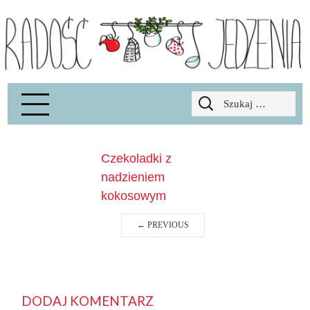
Radość Jedzenia – blog kulinarny
RADOSCJ
Szukaj:
Czekoladki z
nadzieniem
kokosowym
←
PREVIOUS
DODAJ KOMENTARZ