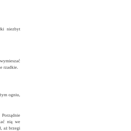
ki niezbyt
, wymieszać
e rzadkie.
użym ogniu,
 Porządnie
zać nią we
, aż brzegi