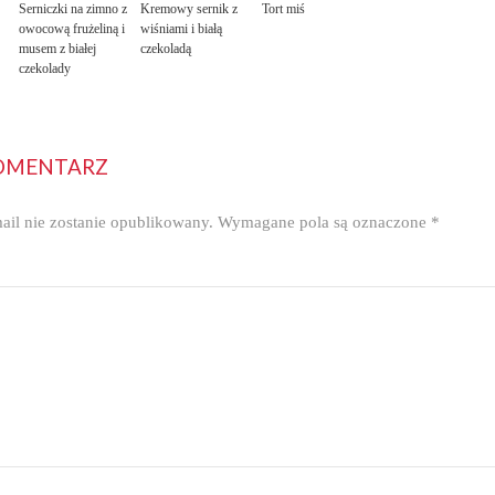
Serniczki na zimno z
Kremowy sernik z
Tort miś
owocową frużeliną i
wiśniami i białą
musem z białej
czekoladą
czekolady
OMENTARZ
ail nie zostanie opublikowany.
Wymagane pola są oznaczone
*