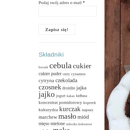
Podaj swój adres e-mail
*
Składniki
cebula
cukier
boczek
cukier puder
cynamon
curry
czekolada
cytryna
czosnek
jajka
drożdże
jajko
jogurt
kiełbasa
kakao
koncentrat pomidorowy
koperek
kurczak
kukurydza
majonez
masło
miód
marchew
mięso mielone
mleczko kokosowe