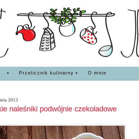
EDZENIA
Przelicznik kulinarny
O mnie
tnia 2013
ie naleśniki podwójnie czekoladowe