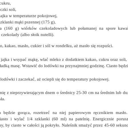
 cukru,
czki soli,
jajka w temperaturze pokojowej,
 szklanki mąki pszennej (175 g),
ka (160 g) wiórków czekoladowych lub połamanej na spore kawał
 czekolady (albo słoik nutelli).
, kakao, masło, cukier i sól w rondelku, aż masło się rozpuści.
 jajka i wsypać mąkę, wlać mleko z dodatkiem kakao, cukru oraz soli
adką masę. Wstawić do lodówki na przynajmniej godzinę. Ciasto będzi
 lodówki i zaczekać, aż ociepli się do temperatury pokojowej.
lnię z nieprzywierającym dnem o średnicy 25-30 cm na średnim lub d
ła.
a będzie gorąca, rozetrzeć na niej papierowym ręcznikiem masło.
iasto i wylać 1/4 szklanki (60 ml) na patelnię. Energicznie porus
ny, by ciasto w całości ją pokryło. Naleśnik smażyć przez 45-60 sekund