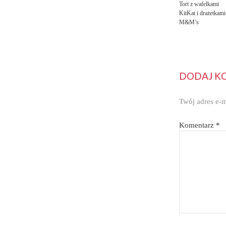
Tort z wafelkami
KitKat i drażetkami
M&M’s
DODAJ K
Twój adres e-m
Komentarz
*