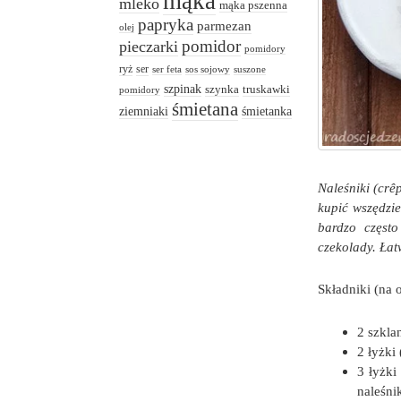
mąka
mleko
mąka pszenna
papryka
parmezan
olej
pomidor
pieczarki
pomidory
ryż
ser
ser feta
sos sojowy
suszone
szpinak
truskawki
szynka
pomidory
śmietana
ziemniaki
śmietanka
Naleśniki (crê
kupić wszędzie
bardzo często
czekolady. Łat
Składniki (na 
2 szkla
2 łyżki
3 łyżki
naleśni