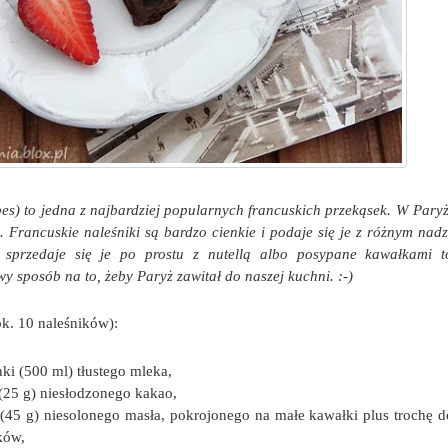
pes) to jedna z najbardziej popularnych francuskich przekąsek. W Pary
. Francuskie naleśniki są bardzo cienkie i podaje się je z różnym nadz
 sprzedaje się je po prostu z nutellą albo posypane kawałkami to
wy sposób na to, żeby Paryż zawitał do naszej kuchni. :-)
ok. 10 naleśników):
nki (500 ml) tłustego mleka,
 (25 g) niesłodzonego kakao,
 (45 g) niesolonego masła, pokrojonego na małe kawałki plus trochę 
ków,