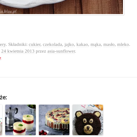
ery
. Składniki:
cukier
,
czekolada
,
jajko
,
kakao
,
mąka
,
masło
,
mleko
.
o
24 kwietnia 2013
przez
asia-sunflower
.
z
że: