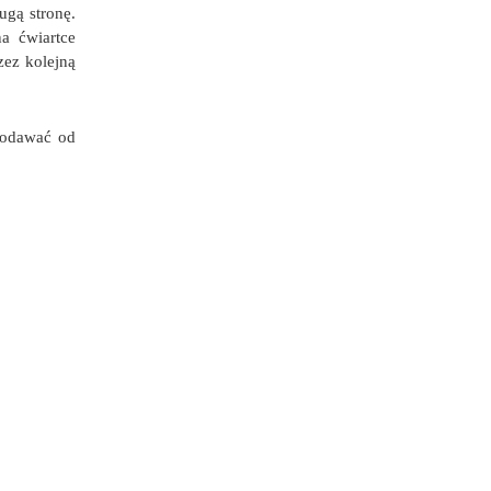
ugą stronę.
a ćwiartce
zez kolejną
 Podawać od