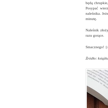
będą chrupkie
Posypać wier
naleśnika. Jeż
minutę.
Naleśnik złoż
razu gorące.
Smacznego! :)
Źródło: książk