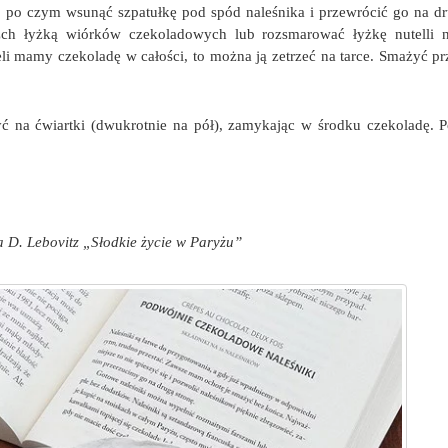
, po czym wsunąć szpatułkę pod spód naleśnika i przewrócić go na dr
zch łyżką wiórków czekoladowych lub rozsmarować łyżkę nutelli n
eli mamy czekoladę w całości, to można ją zetrzeć na tarce. Smażyć pr
yć na ćwiartki (dwukrotnie na pół), zamykając w środku czekoladę.
a D. Lebovitz „Słodkie życie w Paryżu”