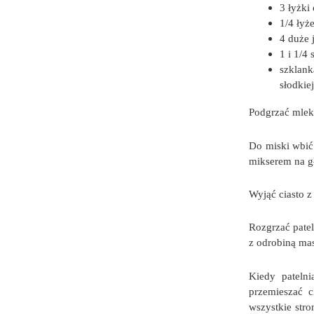
3 łyżki
1/4 łyże
4 duże 
1 i 1/4
szklan
słodkiej
Podgrzać mleko
Do miski wbić
mikserem na gł
Wyjąć ciasto z
Rozgrzać pate
z odrobiną mas
Kiedy patelni
przemieszać c
wszystkie stro