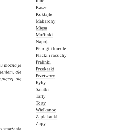
Inne
Kasze
Koktajle
Makarony
Mięsa
Muffinki
Napoje
Pierogi i knedle
Placki i racuchy
Pralinki
żu można je
Przekąski
ieniem, ale
Przetwory
piącej się
Ryby
Sałatki
Tarty
Torty
Wielkanoc
Zapiekanki
Zupy
do smażenia