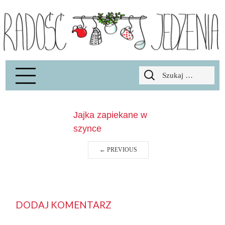
Radość Jedzenia – blog kulinarny
RADOSCJ
Szukaj:
Jajka zapiekane w
szynce
←
PREVIOUS
DODAJ KOMENTARZ