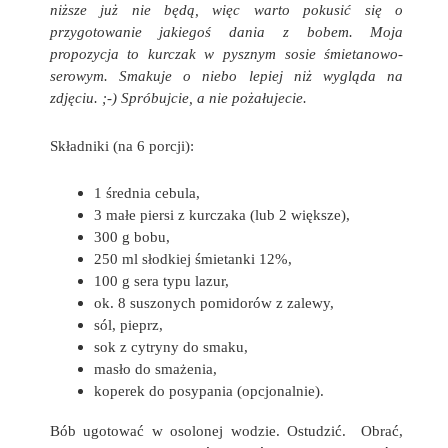
niższe już nie będą, więc warto pokusić się o
przygotowanie jakiegoś dania z bobem. Moja
propozycja to kurczak w pysznym sosie śmietanowo-
serowym. Smakuje o niebo lepiej niż wygląda na
zdjęciu. ;-) Spróbujcie, a nie pożałujecie.
Składniki (na 6 porcji):
1 średnia cebula,
3 małe piersi z kurczaka (lub 2 większe),
300 g bobu,
250 ml słodkiej śmietanki 12%,
100 g sera typu lazur,
ok. 8 suszonych pomidorów z zalewy,
sól, pieprz,
sok z cytryny do smaku,
masło do smażenia,
koperek do posypania (opcjonalnie).
Bób ugotować w osolonej wodzie. Ostudzić. Obrać,