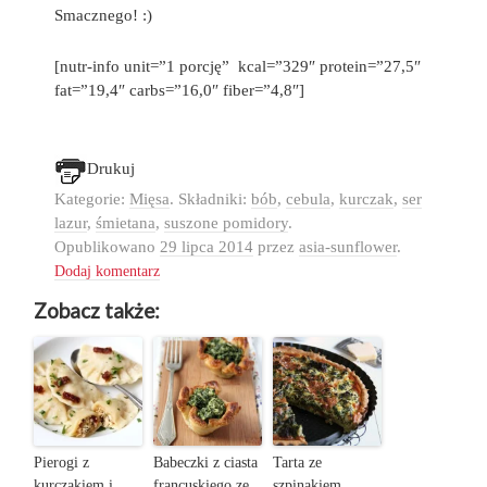
Smacznego! :)
[nutr-info unit=”1 porcję” kcal=”329″ protein=”27,5″
fat=”19,4″ carbs=”16,0″ fiber=”4,8″]
Drukuj
Kategorie:
Mięsa
. Składniki:
bób
,
cebula
,
kurczak
,
ser
lazur
,
śmietana
,
suszone pomidory
.
Opublikowano
29 lipca 2014
przez
asia-sunflower
.
Dodaj komentarz
Zobacz także:
Pierogi z
Babeczki z ciasta
Tarta ze
kurczakiem i
francuskiego ze
szpinakiem,