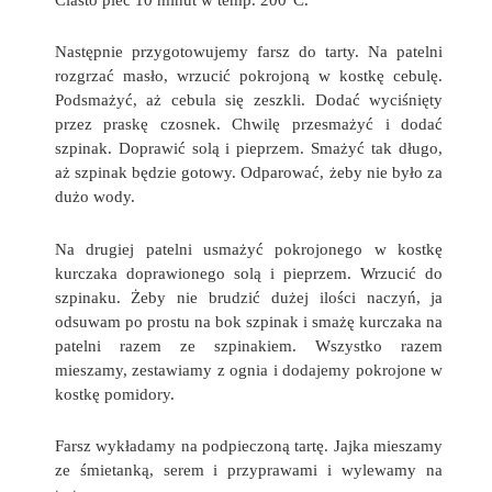
Następnie przygotowujemy farsz do tarty. Na patelni
rozgrzać masło, wrzucić pokrojoną w kostkę cebulę.
Podsmażyć, aż cebula się zeszkli. Dodać wyciśnięty
przez praskę czosnek. Chwilę przesmażyć i dodać
szpinak. Doprawić solą i pieprzem. Smażyć tak długo,
aż szpinak będzie gotowy. Odparować, żeby nie było za
dużo wody.
Na drugiej patelni usmażyć pokrojonego w kostkę
kurczaka doprawionego solą i pieprzem. Wrzucić do
szpinaku. Żeby nie brudzić dużej ilości naczyń, ja
odsuwam po prostu na bok szpinak i smażę kurczaka na
patelni razem ze szpinakiem. Wszystko razem
mieszamy, zestawiamy z ognia i dodajemy pokrojone w
kostkę pomidory.
Farsz wykładamy na podpieczoną tartę. Jajka mieszamy
ze śmietanką, serem i przyprawami i wylewamy na