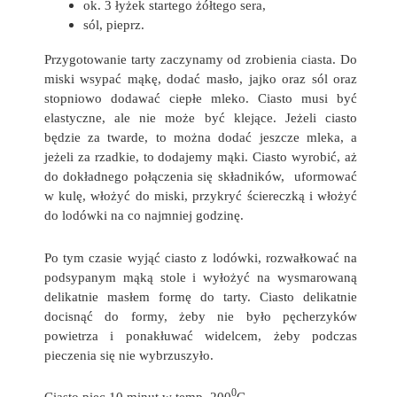
ok. 3 łyżek startego żółtego sera,
sól, pieprz.
Przygotowanie tarty zaczynamy od zrobienia ciasta. Do
miski wsypać mąkę, dodać masło, jajko oraz sól oraz
stopniowo dodawać ciepłe mleko. Ciasto musi być
elastyczne, ale nie może być klejące. Jeżeli ciasto
będzie za twarde, to można dodać jeszcze mleka, a
jeżeli za rzadkie, to dodajemy mąki. Ciasto wyrobić, aż
do dokładnego połączenia się składników, uformować
w kulę, włożyć do miski, przykryć ściereczką i włożyć
do lodówki na co najmniej godzinę.
Po tym czasie wyjąć ciasto z lodówki, rozwałkować na
podsypanym mąką stole i wyłożyć na wysmarowaną
delikatnie masłem formę do tarty. Ciasto delikatnie
docisnąć do formy, żeby nie było pęcherzyków
powietrza i ponakłuwać widelcem, żeby podczas
pieczenia się nie wybrzuszyło.
0
Ciasto piec 10 minut w temp. 200
C.