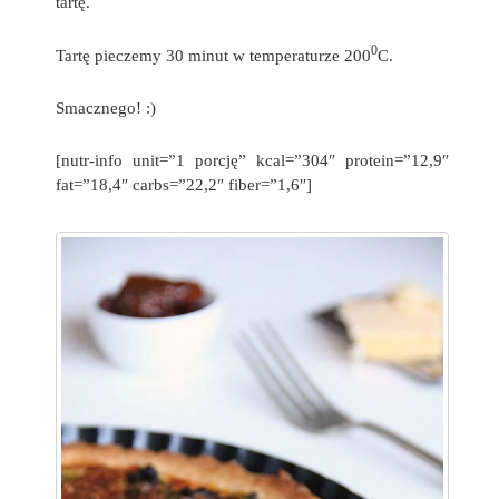
tartę.
0
Tartę pieczemy 30 minut w temperaturze 200
C.
Smacznego! :)
[nutr-info unit=”1 porcję” kcal=”304″ protein=”12,9″
fat=”18,4″ carbs=”22,2″ fiber=”1,6″]