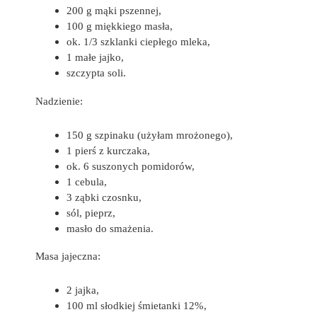
200 g mąki pszennej,
100 g miękkiego masła,
ok. 1/3 szklanki ciepłego mleka,
1 małe jajko,
szczypta soli.
Nadzienie:
150 g szpinaku (użyłam mrożonego),
1 pierś z kurczaka,
ok. 6 suszonych pomidorów,
1 cebula,
3 ząbki czosnku,
sól, pieprz,
masło do smażenia.
Masa jajeczna:
2 jajka,
100 ml słodkiej śmietanki 12%,