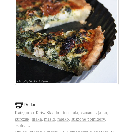
Drukuj
Kategorie:
Tarty
. Składniki:
cebula
,
czosnek
,
jajko
,
kurczak
,
mąka
,
masło
,
mleko
,
suszone pomidory
,
szpinak
.
Opublikowano
3 marca 2014
przez
asia-sunflower
.
27