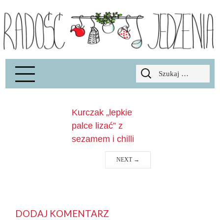
Radość Jedzenia – blog kulinarny
RADOSCJ
Szukaj:
Kurczak „lepkie
palce lizać” z
sezamem i chilli
NEXT
→
DODAJ KOMENTARZ