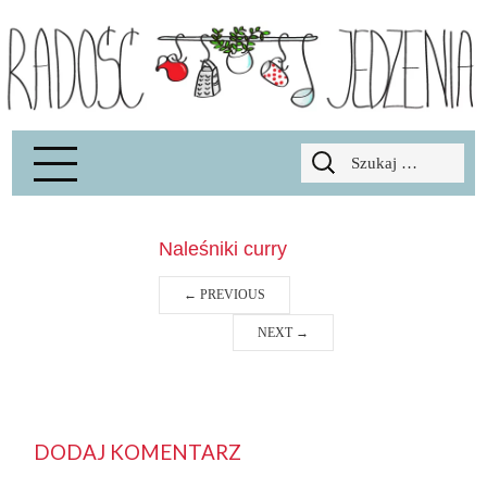
Radość Jedzenia – blog kulinarny
RADOSCJ
Szukaj:
Naleśniki curry
←
PREVIOUS
NEXT
→
DODAJ KOMENTARZ