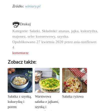
Źródło:
winiary.pl
Drukuj
Kategorie:
Sałatki
. Składniki:
ananas
,
jajka
,
kukurydza
,
majonez
,
seler konserwowy
,
szynka
.
Opublikowano
27 kwietnia 2020
przez
asia-sunflower
.
4
komentarze
Zobacz także:
Sałatka z szynką,
Warstwowa
Sałatka ryżowa
kukurydzą i
sałatka z jajkami,
porem
szynką i