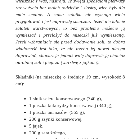
większość z Was, nastroju. Te święta spędzałam pierwszy
raz w życiu bez moich rodziców i siostry, więc były dla
mnie smutne. A sama sałatka nie wymaga wielu
przygotowań i jest naprawdę smaczna. Jeżeli nie lubicie
sałatek warstwowych, to bez problemu możecie ją
wymieszać i przełożyć do miseczki już wymieszaną.
Jeżeli wzbraniacie się przed dodawanie soli, to dobra
wiadomość jest taka, że nie trzeba jej nawet niczym
doprawiać, chociaż ja jednak wolę doprawić ją chociaż
odrobiną soli i pieprzu (warstwę z jajkami).
Składniki (na miseczkę o średnicy 19 cm, wysokość 8
cm):
1 słoik selera konserwowego (340 g),
1 puszka kukurydzy konserwowej (340 g),
1 puszka ananasów (565 g),
200 g szynki konserwowej,
5 jajek,
200 g sera żółtego,