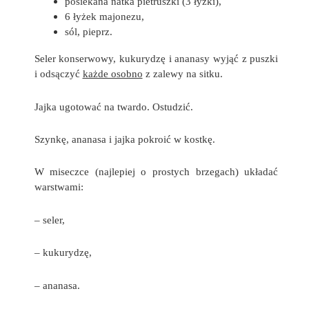
posiekana natka pietruszki (3 łyżki),
6 łyżek majonezu,
sól, pieprz.
Seler konserwowy, kukurydzę i ananasy wyjąć z puszki
i odsączyć
każde osobno
z zalewy na sitku.
Jajka ugotować na twardo. Ostudzić.
Szynkę, ananasa i jajka pokroić w kostkę.
W miseczce (najlepiej o prostych brzegach) układać
warstwami:
– seler,
– kukurydzę,
– ananasa.