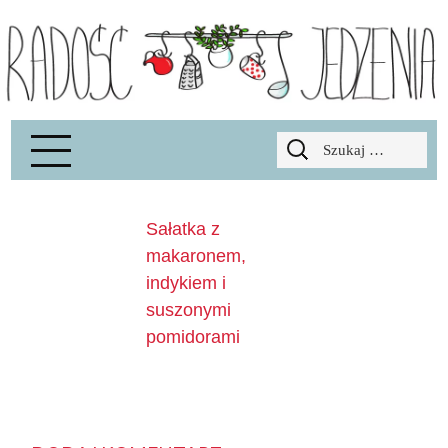
Radość Jedzenia – blog kulinarny
RADOSCJ
Szukaj:
Sałatka z
makaronem,
indykiem i
suszonymi
pomidorami