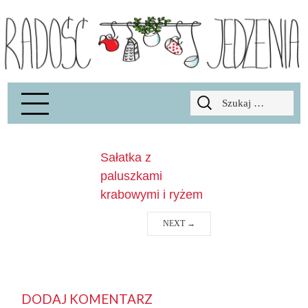
Radość Jedzenia – blog kulinarny
RADOSCJ
Szukaj:
Sałatka z
paluszkami
krabowymi i ryżem
NEXT
→
DODAJ KOMENTARZ