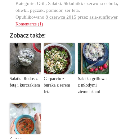
Kategorie:
Grill
,
Sałatki
. Składniki:
czerwona cebula
,
oliwki
,
pęczak
,
pomidor
,
ser feta
.
Opublikowano
8 czerwca 2015
przez
asia-sunflower
.
Komentarze (1)
Zobacz także:
Sałatka Rodos z
Carpaccio z
Sałatka grillowa
fetą i kurczakiem
buraka z serem
z młodymi
feta
ziemniakami
Zupa z