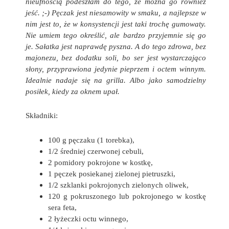
nieufnością podeszłam do tego, że można go również
jeść. ;-) Pęczak jest niesamowity w smaku, a najlepsze w
nim jest to, że w konsystencji jest taki trochę gumowaty.
Nie umiem tego określić, ale bardzo przyjemnie się go
je. Sałatka jest naprawdę pyszna. A do tego zdrowa, bez
majonezu, bez dodatku soli, bo ser jest wystarczająco
słony, przyprawiona jedynie pieprzem i octem winnym.
Idealnie nadaje się na grilla. Albo jako samodzielny
posiłek, kiedy za oknem upał.
Składniki:
100 g pęczaku (1 torebka),
1/2 średniej czerwonej cebuli,
2 pomidory pokrojone w kostkę,
1 pęczek posiekanej zielonej pietruszki,
1/2 szklanki pokrojonych zielonych oliwek,
120 g pokruszonego lub pokrojonego w kostkę
sera feta,
2 łyżeczki octu winnego,