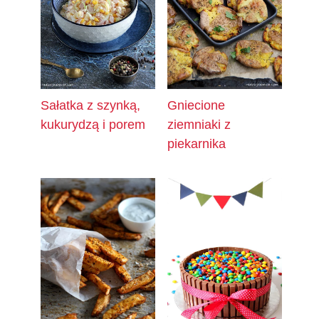
Sałatka z szynką,
Gniecione
kukurydzą i porem
ziemniaki z
piekarnika