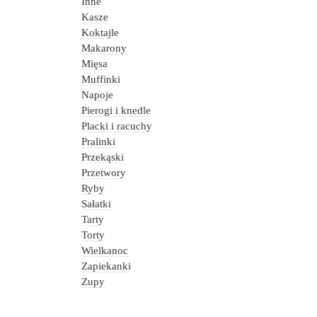
Inne
Kasze
Koktajle
Makarony
Mięsa
Muffinki
Napoje
Pierogi i knedle
Placki i racuchy
Pralinki
Przekąski
Przetwory
Ryby
Sałatki
Tarty
Torty
Wielkanoc
Zapiekanki
Zupy