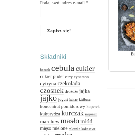
Podaj swój adres e-mail
*
Bi
Składniki
cebula
cukier
boczek
cukier puder
cynamon
curry
czekolada
cytryna
czosnek
jajka
drożdże
jajko
jogurt
kiełbasa
kakao
koncentrat pomidorowy
koperek
kurczak
kukurydza
majonez
masło
miód
marchew
mięso mielone
mleczko kokosowe