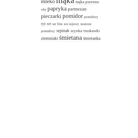
mąka
mleko
mąka pszenna
papryka
parmezan
olej
pomidor
pieczarki
pomidory
ryż
ser
ser feta
sos sojowy
suszone
szpinak
truskawki
szynka
pomidory
śmietana
ziemniaki
śmietanka