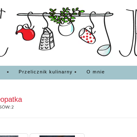
EDZENIA
Przelicznik kulinarny
O mnie
łopatka
SÓW: 2