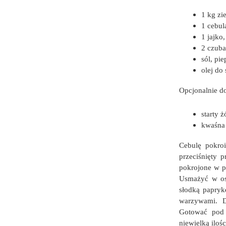
1 kg zi
1 cebul
1 jajko,
2 czuba
sól, pie
olej do
Opcjonalnie d
starty ż
kwaśna
Cebulę pokro
przeciśnięty 
pokrojone w pl
Usmażyć w os
słodką papryk
warzywami. D
Gotować pod 
niewielką iloś