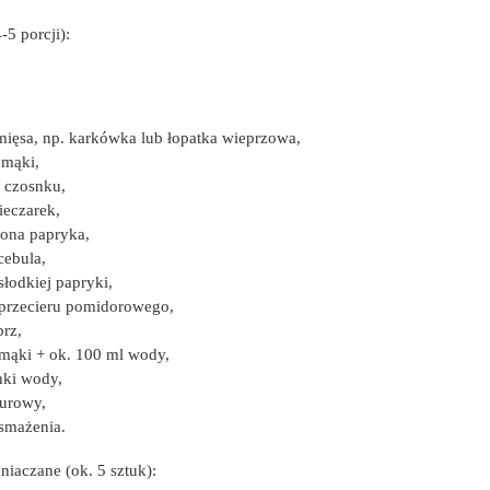
-5 porcji):
mięsa, np. karkówka lub łopatka wieprzowa,
 mąki,
 czosnku,
ieczarek,
ona papryka,
cebula,
słodkiej papryki,
 przecieru pomidorowego,
prz,
 mąki + ok. 100 ml wody,
nki wody,
aurowy,
 smażenia.
niaczane (ok. 5 sztuk):