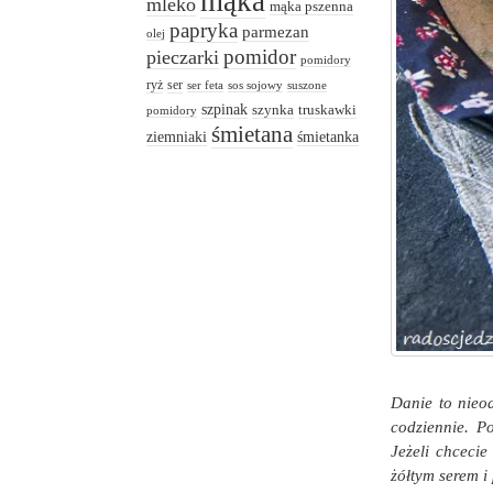
mąka
mleko
mąka pszenna
papryka
parmezan
olej
pomidor
pieczarki
pomidory
ryż
ser
ser feta
sos sojowy
suszone
szpinak
truskawki
szynka
pomidory
śmietana
ziemniaki
śmietanka
Danie to nieo
codziennie. P
Jeżeli chceci
żółtym serem i