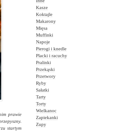
Inne
Kasze
Koktajle
Makarony
Mięsa
Muffinki
Napoje
Pierogi i knedle
Placki i racuchy
Pralinki
Przekąski
Przetwory
Ryby
Sałatki
Tarty
Torty
Wielkanoc
 nim prawie
Zapiekanki
przepyszny.
Zupy
rzu startym