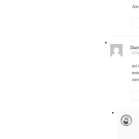
Ale
Dar
22 l
mi 
tem
zie