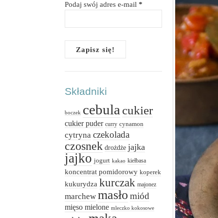
Podaj swój adres e-mail
*
Składniki
cebula
cukier
boczek
cukier puder
cynamon
curry
czekolada
cytryna
czosnek
jajka
drożdże
jajko
jogurt
kiełbasa
kakao
koncentrat pomidorowy
koperek
kurczak
kukurydza
majonez
masło
miód
marchew
mięso mielone
mleczko kokosowe