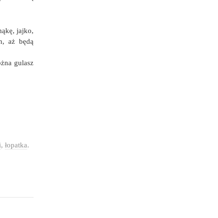
ąkę, jajko,
n, aż będą
ożna gulasz
i
,
łopatka
.