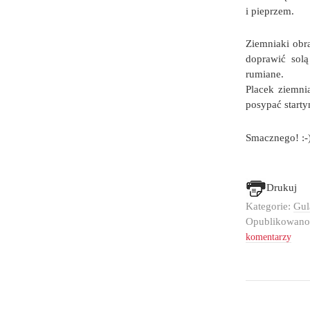
i pieprzem.
Ziemniaki obra
doprawić sol
rumiane.
Placek ziemni
posypać start
Smacznego! :-
Drukuj
Kategorie:
Gul
Opublikowan
komentarzy