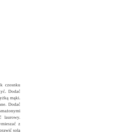
ek czosnku
żyć. Dodać
łyżką mąki.
ane. Dodać
usmażonymi
ć laurowy.
ymieszać z
prawić solą