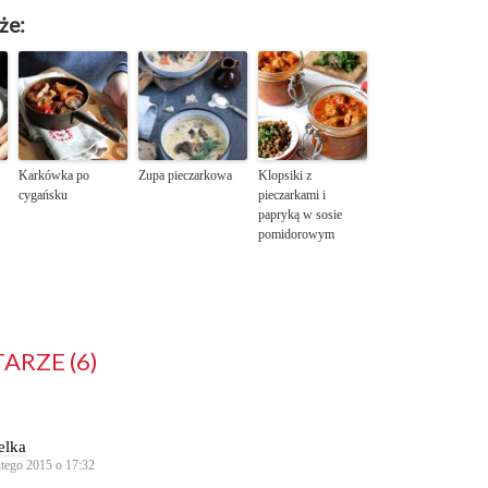
że:
Karkówka po
Zupa pieczarkowa
Klopsiki z
cygańsku
pieczarkami i
papryką w sosie
pomidorowym
RZE (6)
elka
utego 2015 o 17:32