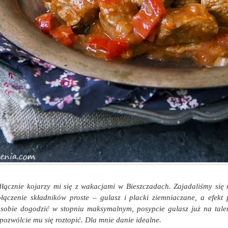
dłącznie kojarzy mi się z wakacjami w Bieszczadach. Zajadaliśmy się
ołączenie składników proste
–
gulasz i placki ziemniaczane, a efekt 
e sobie dogodzić w stopniu maksymalnym, posypcie gulasz już na tale
 pozwólcie mu się roztopić. Dla mnie danie idealne.