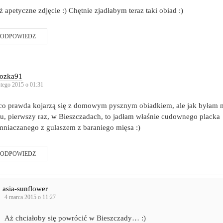
ż apetyczne zdjęcie :) Chętnie zjadłabym teraz taki obiad :)
ODPOWIEDZ
iozka91
utego 2015 o 01:31
co prawda kojarzą się z domowym pysznym obiadkiem, ale jak byłam m
u, pierwszy raz, w Bieszczadach, to jadłam właśnie cudownego placka
mniaczanego z gulaszem z baraniego mięsa :)
ODPOWIEDZ
asia-sunflower
4 marca 2015 o 11:27
Aż chciałoby się powrócić w Bieszczady… :)