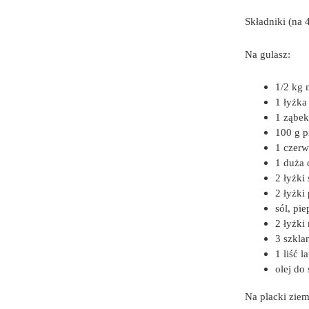
Składniki (na 4
Na gulasz:
1/2 kg 
1 łyżka
1 ząbek
100 g p
1 czerw
1 duża 
2 łyżki 
2 łyżki
sól, pie
2 łyżki
3 szkla
1 liść l
olej do
Na placki ziem