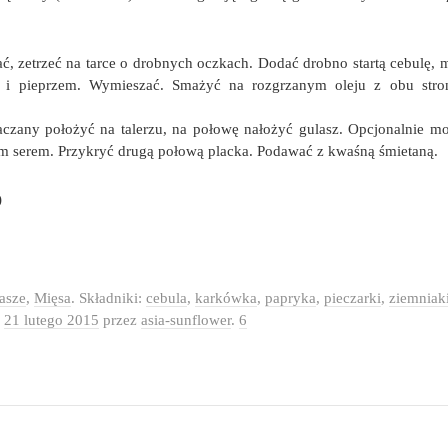
ć, zetrzeć na tarce o drobnych oczkach. Dodać drobno startą cebulę, m
ą i pieprzem. Wymieszać. Smażyć na rozgrzanym oleju z obu stro
aczany położyć na talerzu, na połowę nałożyć gulasz. Opcjonalnie m
ym serem. Przykryć drugą połową placka. Podawać z kwaśną śmietaną.
)
asze
,
Mięsa
. Składniki:
cebula
,
karkówka
,
papryka
,
pieczarki
,
ziemniak
o
21 lutego 2015
przez
asia-sunflower
.
6