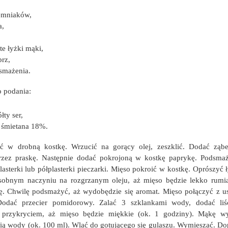
emniaków,
a,
te łyżki mąki,
prz,
 smażenia.
o podania:
ółty ser,
 śmietana 18%.
ić w drobną kostkę. Wrzucić na gorący olej, zeszklić. Dodać ząb
przez praskę. Następnie dodać pokrojoną w kostkę paprykę. Podsma
asterki lub półplasterki pieczarki. Mięso pokroić w kostkę. Oprószyć 
obnym naczyniu na rozgrzanym oleju, aż mięso będzie lekko rumi
ę. Chwilę podsmażyć, aż wydobędzie się aromat. Mięso połączyć z 
odać przecier pomidorowy. Zalać 3 szklankami wody, dodać liś
przykryciem, aż mięso będzie miękkie (ok. 1 godziny). Mąkę w
cią wody (ok. 100 ml). Wlać do gotującego się gulaszu. Wymieszać. Do