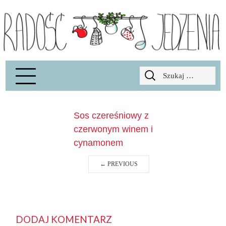
Radość Jedzenia – blog kulinarny
RADOSCJ
Szukaj:
Sos czereśniowy z
czerwonym winem i
cynamonem
←
PREVIOUS
DODAJ KOMENTARZ