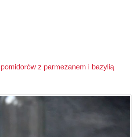
pomidorów z parmezanem i bazylią