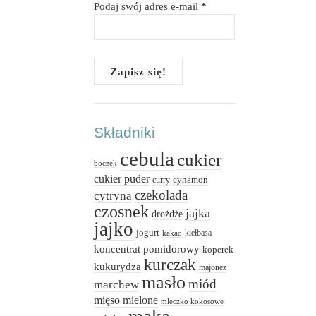
Podaj swój adres e-mail
*
Składniki
cebula
cukier
boczek
cukier puder
cynamon
curry
czekolada
cytryna
czosnek
jajka
drożdże
jajko
jogurt
kiełbasa
kakao
koncentrat pomidorowy
koperek
kurczak
kukurydza
majonez
masło
miód
marchew
mięso mielone
mleczko kokosowe