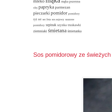
mąka
mleko
mąka pszenna
papryka
parmezan
olej
pomidor
pieczarki
pomidory
ryż
ser
ser feta
sos sojowy
suszone
szpinak
truskawki
szynka
pomidory
śmietana
ziemniaki
śmietanka
Sos pomidorowy ze świeżych 