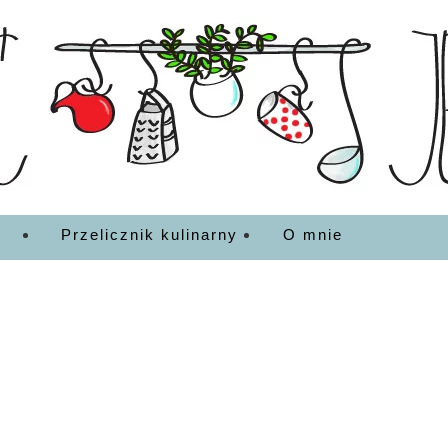
EDZENIA
Przelicznik kulinarny
O mnie