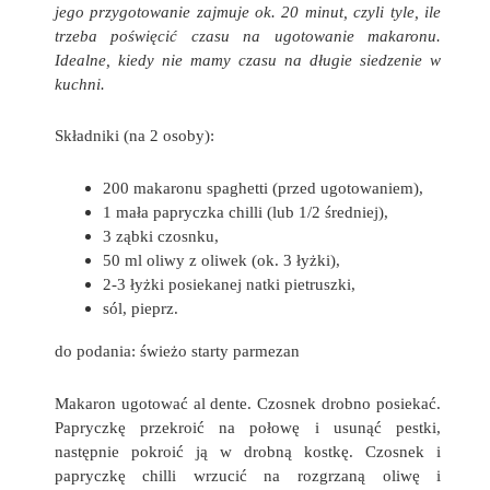
jego przygotowanie zajmuje ok. 20 minut, czyli tyle, ile
trzeba poświęcić czasu na ugotowanie makaronu.
Idealne, kiedy nie mamy czasu na długie siedzenie w
kuchni.
Składniki (na 2 osoby):
200 makaronu spaghetti (przed ugotowaniem),
1 mała papryczka chilli (lub 1/2 średniej),
3 ząbki czosnku,
50 ml oliwy z oliwek (ok. 3 łyżki),
2-3 łyżki posiekanej natki pietruszki,
sól, pieprz.
do podania: świeżo starty parmezan
Makaron ugotować al dente. Czosnek drobno posiekać.
Papryczkę przekroić na połowę i usunąć pestki,
następnie pokroić ją w drobną kostkę. Czosnek i
papryczkę chilli wrzucić na rozgrzaną oliwę i