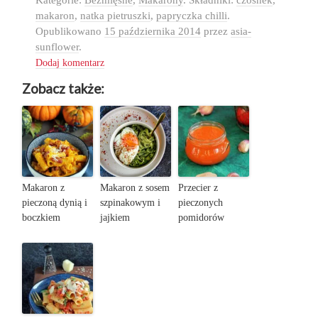
makaron
,
natka pietruszki
,
papryczka chilli
.
Opublikowano
15 października 2014
przez
asia-
sunflower
.
Dodaj komentarz
Zobacz także:
Makaron z
Makaron z sosem
Przecier z
pieczoną dynią i
szpinakowym i
pieczonych
boczkiem
jajkiem
pomidorów