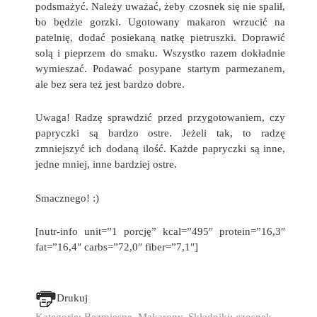
podsmażyć. Należy uważać, żeby czosnek się nie spalił,
bo będzie gorzki. Ugotowany makaron wrzucić na
patelnię, dodać posiekaną natkę pietruszki. Doprawić
solą i pieprzem do smaku. Wszystko razem dokładnie
wymieszać. Podawać posypane startym parmezanem,
ale bez sera też jest bardzo dobre.
Uwaga! Radzę sprawdzić przed przygotowaniem, czy
papryczki są bardzo ostre. Jeżeli tak, to radzę
zmniejszyć ich dodaną ilość. Każde papryczki są inne,
jedne mniej, inne bardziej ostre.
Smacznego! :)
[nutr-info unit=”1 porcję” kcal=”495″ protein=”16,3″
fat=”16,4″ carbs=”72,0″ fiber=”7,1″]
Drukuj
Kategorie:
Bezmięsne
,
Makarony
. Składniki:
czosnek
,