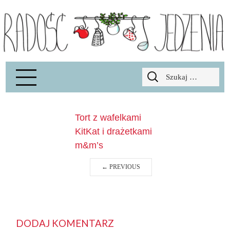
Radość Jedzenia – blog kulinarny
RADOSCJ
Szukaj:
Tort z wafelkami
KitKat i drażetkami
m&m’s
←
PREVIOUS
DODAJ KOMENTARZ