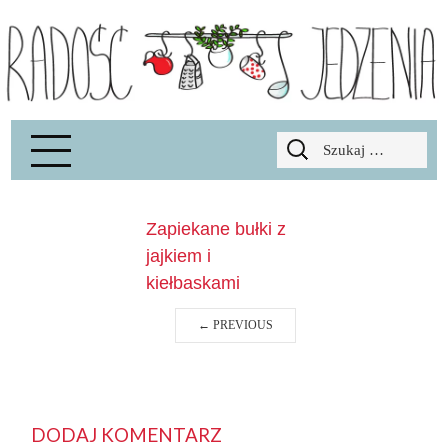
Radość Jedzenia – blog kulinarny
RADOSCJ
Szukaj:
Zapiekane bułki z
jajkiem i
kiełbaskami
←
PREVIOUS
DODAJ KOMENTARZ