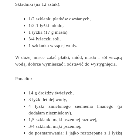
Składniki (na 12 sztuk):
1/2 szklanki płatków owsianych,
1/2-1 łyżki miodu,
1 łyżka (17 g masła),
3/4 łyżeczki soli,
1 szklanka wrzącej wody.
W dużej misce zalać płatki, miód, masło i sól wrzącą
wodą, dobrze wymieszać i odstawić do wystygnięcia.
Ponadto:
14 g drożdży świeżych,
3 łyżki letniej wody,
4 łyżki zmielonego siemienia lnianego (ja
dodałam niezmielony),
1,5 szklanki mąki pszennej razowej,
3/4 szklanki mąki pszennej,
do posmarowania: 1 jajko roztrzepane z 1 łyżką