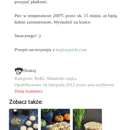
posypać płatkami.
o
Piec w temperaturze 200
C przez ok. 15 minut, aż będą
ładnie zarumienione. Wystudzić na kratce.
Smacznego! :)
Przepis zaczerpnięty z
mojewypieki.com
Drukuj
Kategorie:
Bułki
. Składniki:
mąka
.
Opublikowano
16 listopada 2012
przez
asia-sunflower
.
Dodaj komentarz
Zobacz także: