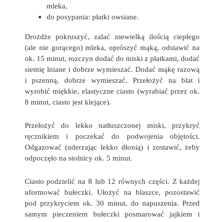
mleka,
do posypania: płatki owsiane.
Drożdże pokruszyć, zalać niewielką ilością ciepłego
(ale nie gorącego) mleka, oprószyć mąką, odstawić na
ok. 15 minut, rozczyn dodać do miski z płatkami, dodać
siemię lniane i dobrze wymieszać. Dodać mąkę razową
i pszenną, dobrze wymieszać. Przełożyć na blat i
wyrobić miękkie, elastyczne ciasto (wyrabiać przez ok.
8 minut, ciasto jest klejące).
Przełożyć do lekko natłuszczonej miski, przykryć
ręcznikiem i poczekać do podwojenia objętości.
Odgazować (uderzając lekko dłonią) i zostawić, żeby
odpoczęło na stolnicy ok. 5 minut.
Ciasto podzielić na 8 lub 12 równych części. Z każdej
uformować bułeczki. Ułożyć na blaszce, pozostawić
pod przykryciem ok. 30 minut, do napuszenia. Przed
samym pieczeniem bułeczki posmarować jajkiem i