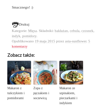
Smacznego! :)
Drukuj
Kategorie:
Mięsa
. Składniki:
bakłażan
,
cebula
,
czosnek
,
indyk
,
pomidory
.
Opublikowano
19 maja 2015
przez
asia-sunflower
.
5
komentarzy
Zobacz także:
Makaron z
Zupa z
Makaron ze
tuńczykiem i
pęczakiem i
szpinakiem,
pomidorami
soczewicą
pieczarkami i
indykiem