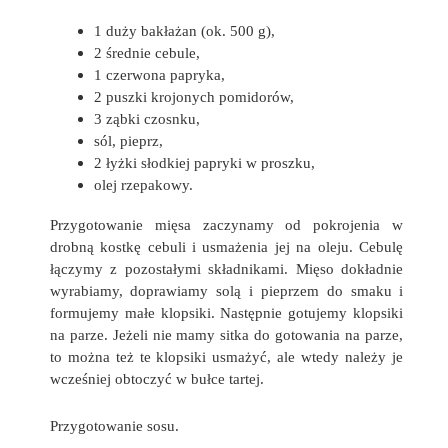
1 duży bakłażan (ok. 500 g),
2 średnie cebule,
1 czerwona papryka,
2 puszki krojonych pomidorów,
3 ząbki czosnku,
sól, pieprz,
2 łyżki słodkiej papryki w proszku,
olej rzepakowy.
Przygotowanie mięsa zaczynamy od pokrojenia w
drobną kostkę cebuli i usmażenia jej na oleju. Cebulę
łączymy z pozostałymi składnikami. Mięso dokładnie
wyrabiamy, doprawiamy solą i pieprzem do smaku i
formujemy małe klopsiki. Następnie gotujemy klopsiki
na parze. Jeżeli nie mamy sitka do gotowania na parze,
to można też te klopsiki usmażyć, ale wtedy należy je
wcześniej obtoczyć w bułce tartej.
Przygotowanie sosu.