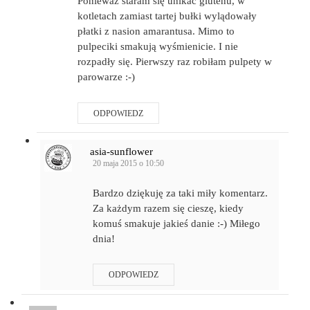
Ponieważ staram się unikać glutenu, w
kotletach zamiast tartej bułki wylądowały
płatki z nasion amarantusa. Mimo to
pulpeciki smakują wyśmienicie. I nie
rozpadły się. Pierwszy raz robiłam pulpety w
parowarze :-)
ODPOWIEDZ
asia-sunflower
20 maja 2015 o 10:50
Bardzo dziękuję za taki miły komentarz.
Za każdym razem się cieszę, kiedy
komuś smakuje jakieś danie :-) Miłego
dnia!
ODPOWIEDZ