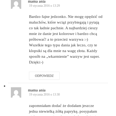
mama ania
19 stycznia 2016 o 13:29
Bardzo fajne jedzonko. Nie mogę opędzić od
maluchów, które wciąż przybiegają i pytają
co tak ładnie pachnie. A najbardziej cieszy
mnie że danie jest kolorowe i bardzo chcą
próbować! a to przecież warzywa :-)
Wszelkie tego typu dania jak leczo, czy te
klopsiki są dla mnie na wagę złota. Każdy
sposób na „wkarmienie” warzyw jest super.
Dzięki:-)
ODPOWIEDZ
mama ania
19 stycznia 2016 o 13:30
zapomniałam dodać że dodałam jeszcze
jedna niewielką żółtą paprykę, posypałam