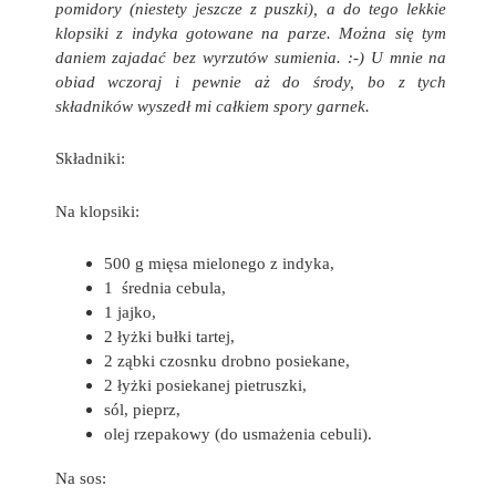
pomidory (niestety jeszcze z puszki), a do tego lekkie
klopsiki z indyka gotowane na parze. Można się tym
daniem zajadać bez wyrzutów sumienia. :-) U mnie na
obiad wczoraj i pewnie aż do środy, bo z tych
składników wyszedł mi całkiem spory garnek.
Składniki:
Na klopsiki:
500 g mięsa mielonego z indyka,
1 średnia cebula,
1 jajko,
2 łyżki bułki tartej,
2 ząbki czosnku drobno posiekane,
2 łyżki posiekanej pietruszki,
sól, pieprz,
olej rzepakowy (do usmażenia cebuli).
Na sos: