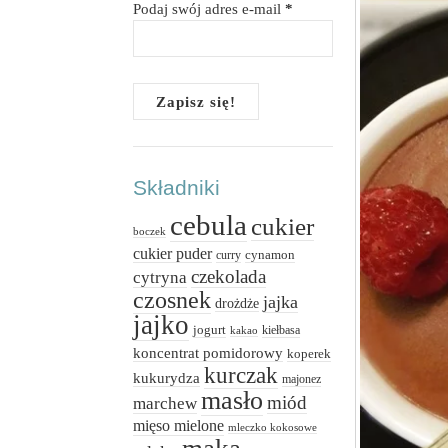
Podaj swój adres e-mail
*
Składniki
cebula
cukier
boczek
cukier puder
cynamon
curry
czekolada
cytryna
czosnek
jajka
drożdże
jajko
jogurt
kiełbasa
kakao
koncentrat pomidorowy
koperek
kurczak
kukurydza
majonez
masło
miód
marchew
mięso mielone
mleczko kokosowe