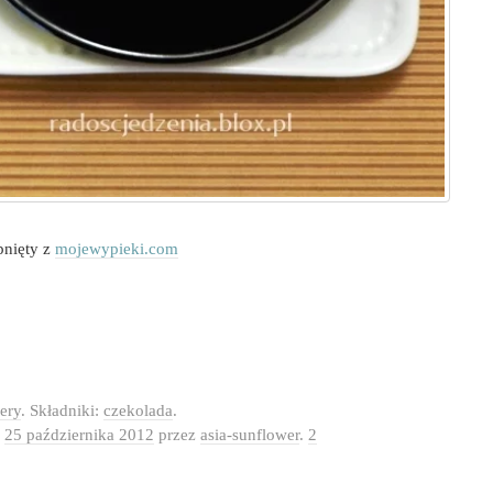
pnięty z
mojewypieki.com
ery
. Składniki:
czekolada
.
o
25 października 2012
przez
asia-sunflower
.
2