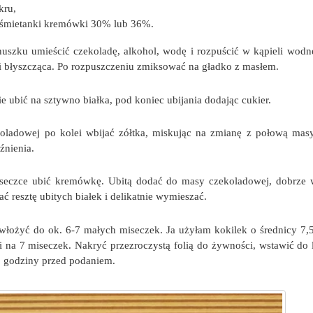
kru,
 śmietanki kremówki 30% lub 36%.
szku umieścić czekoladę, alkohol, wodę i rozpuścić w kąpieli wodn
 i błyszcząca. Po rozpuszczeniu zmiksować na gładko z masłem.
 ubić na sztywno białka, pod koniec ubijania dodając cukier.
ladowej po kolei wbijać zółtka, miskując na zmianę z połową masy
uźnienia.
seczce ubić kremówkę. Ubitą dodać do masy czekoladowej, dobrze 
ć resztę ubitych białek i delikatnie wymieszać.
łożyć do ok. 6-7 małych miseczek. Ja użyłam kokilek o średnicy 7,
i na 7 miseczek. Nakryć przezroczystą folią do żywności, wstawić do
3 godziny przed podaniem.