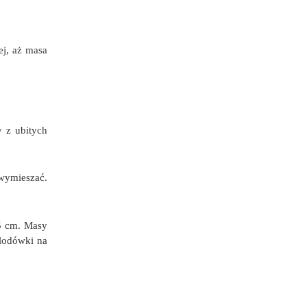
ej, aż masa
 z ubitych
wymieszać.
5 cm. Masy
 lodówki na