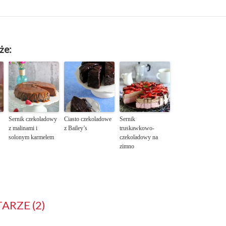
że:
Sernik czekoladowy
Ciasto czekoladowe
Sernik
z malinami i
z Bailey’s
truskawkowo-
solonym karmelem
czekoladowy na
zimno
RZE (2)