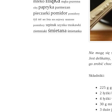
mąka
mleko
mąka pszenna
papryka
parmezan
olej
pomidor
pieczarki
pomidory
ryż
ser
ser feta
sos sojowy
suszone
szpinak
truskawki
szynka
pomidory
śmietana
ziemniaki
śmietanka
Nie mogę się 
Jest delikatny
go zrobić choc
Składniki:
225 g g
2 łyżki
4 łyżki
30 g mi
3 duże 