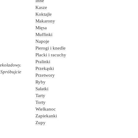
Inne
Kasze
Koktajle
Makarony
Mięsa
Muffinki
Napoje
Pierogi i knedle
Placki i racuchy
Pralinki
zekoladowy.
Przekąski
. Spróbujcie
Przetwory
Ryby
Sałatki
Tarty
Torty
Wielkanoc
Zapiekanki
Zupy