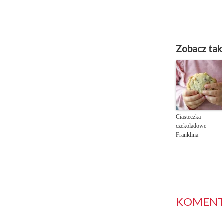
Zobacz tak
Ciasteczka
czekoladowe
Franklina
KOMENTA