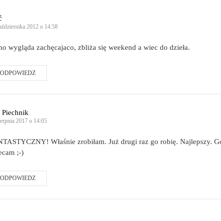
ć
aździernika 2012 o 14:58
no wygląda zachęcajaco, zbliża się weekend a wiec do dzieła.
ODPOWIEDZ
 Piechnik
ierpnia 2017 o 14:05
TASTYCZNY! Właśnie zrobiłam. Już drugi raz go robię. Najlepszy. G
ecam ;-)
ODPOWIEDZ