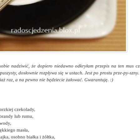
sobie nadziwić, że dopiero niedawno odkryłam przepis na ten mus c
, puszysty, dosłownie rozpływa się w ustach. Jest po prostu prze-py-szny
iaż raz, a na pewno nie będziecie żałować. Gwarantuję. :)
orzkiej czekolady,
 brandy lub rumu,
 wody,
ękkiego masła,
jajka, osobno białka i żółtka,