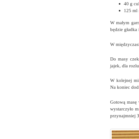
40 g cu
125 ml
W małym garnu
będzie gładka
W międzyczasie
Do masy czeko
jajek, dla rozl
W kolejnej mi
Na koniec doda
Gotową masę w
wystarczyło m
przynajmniej 