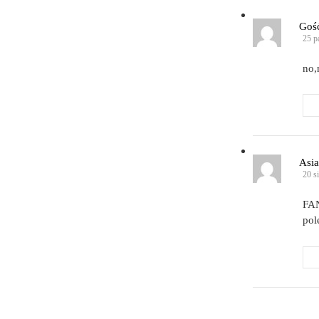
Goś
25 p
no,
Asia
20 s
FAN
pol