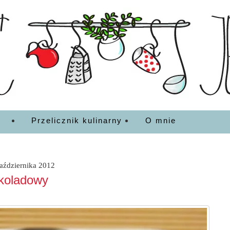
EDZENIA
Przelicznik kulinarny
O mnie
października 2012
koladowy