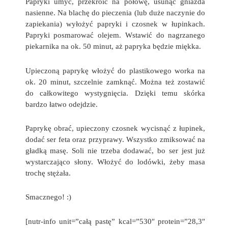
Papryki umyć, przekroić na połowę, usunąć gniazda
nasienne. Na blachę do pieczenia (lub duże naczynie do
zapiekania) wyłożyć papryki i czosnek w łupinkach.
Papryki posmarować olejem. Wstawić do nagrzanego
piekarnika na ok. 50 minut, aż papryka będzie miękka.
Upieczoną paprykę włożyć do plastikowego worka na
ok. 20 minut, szczelnie zamknąć. Można też zostawić
do całkowitego wystygnięcia. Dzięki temu skórka
bardzo łatwo odejdzie.
Paprykę obrać, upieczony czosnek wycisnąć z łupinek,
dodać ser feta oraz przyprawy. Wszystko zmiksować na
gładką masę. Soli nie trzeba dodawać, bo ser jest już
wystarczająco słony. Włożyć do lodówki, żeby masa
trochę stężała.
Smacznego! :)
[nutr-info unit=”całą pastę” kcal=”530″ protein=”28,3″