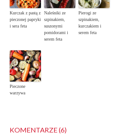
Kurczak z pastą z
Naleśniki ze
Pierogi ze
pieczonej papryki
szpinakiem,
szpinakiem,
i sera feta
suszonymi
kurczakiem i
pomidorami i
serem feta
serem feta
Pieczone
warzywa
KOMENTARZE (6)