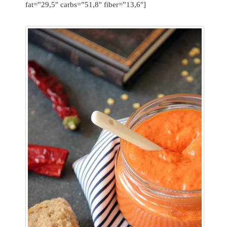
fat=”29,5″ carbs=”51,8″ fiber=”13,6″]