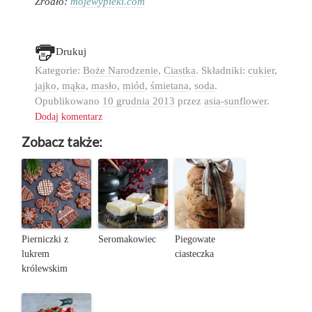
Źródło:
mojewypieki.com
Drukuj
Kategorie:
Boże Narodzenie
,
Ciastka
. Składniki:
cukier
,
jajko
,
mąka
,
masło
,
miód
,
śmietana
,
soda
.
Opublikowano
10 grudnia 2013
przez
asia-sunflower
.
Dodaj komentarz
Zobacz także:
Pierniczki z
Seromakowiec
Piegowate
lukrem
ciasteczka
królewskim