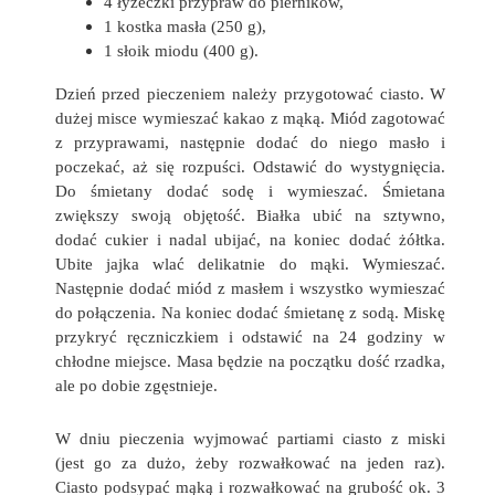
4 łyżeczki przypraw do pierników,
1 kostka masła (250 g),
1 słoik miodu (400 g).
Dzień przed pieczeniem należy przygotować ciasto. W
dużej misce wymieszać kakao z mąką. Miód zagotować
z przyprawami, następnie dodać do niego masło i
poczekać, aż się rozpuści. Odstawić do wystygnięcia.
Do śmietany dodać sodę i wymieszać. Śmietana
zwiększy swoją objętość. Białka ubić na sztywno,
dodać cukier i nadal ubijać, na koniec dodać żółtka.
Ubite jajka wlać delikatnie do mąki. Wymieszać.
Następnie dodać miód z masłem i wszystko wymieszać
do połączenia. Na koniec dodać śmietanę z sodą. Miskę
przykryć ręczniczkiem i odstawić na 24 godziny w
chłodne miejsce. Masa będzie na początku dość rzadka,
ale po dobie zgęstnieje.
W dniu pieczenia wyjmować partiami ciasto z miski
(jest go za dużo, żeby rozwałkować na jeden raz).
Ciasto podsypać mąką i rozwałkować na grubość ok. 3