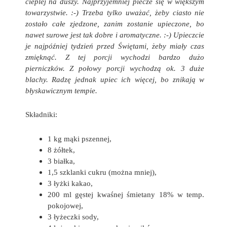
cieplej na duszy. Najprzyjemniej piecze się w większym
towarzystwie. :-) Trzeba tylko uważać, żeby ciasto nie
zostało całe zjedzone, zanim zostanie upieczone, bo
nawet surowe jest tak dobre i aromatyczne. :-) Upieczcie
je najpóźniej tydzień przed Świętami, żeby miały czas
zmięknąć. Z tej porcji wychodzi bardzo dużo
pierniczków. Z połowy porcji wychodzą ok. 3 duże
blachy. Radzę jednak upiec ich więcej, bo znikają w
błyskawicznym tempie.
Składniki:
1 kg mąki pszennej,
8 żółtek,
3 białka,
1,5 szklanki cukru (można mniej),
3 łyżki kakao,
200 ml gęstej kwaśnej śmietany 18% w temp.
pokojowej,
3 łyżeczki sody,