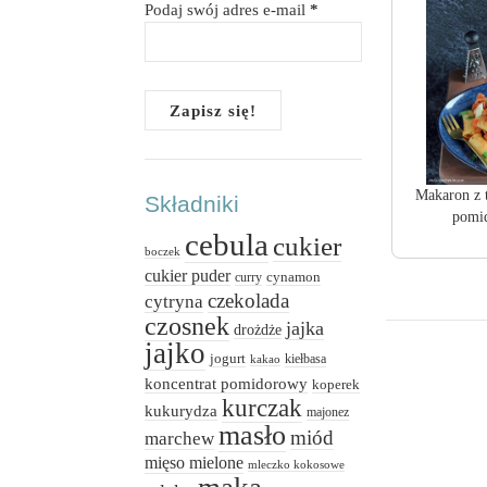
Podaj swój adres e-mail
*
Makaron z 
Składniki
pomi
cebula
cukier
boczek
cukier puder
cynamon
curry
czekolada
cytryna
czosnek
jajka
drożdże
jajko
jogurt
kiełbasa
kakao
koncentrat pomidorowy
koperek
kurczak
kukurydza
majonez
masło
miód
marchew
mięso mielone
mleczko kokosowe