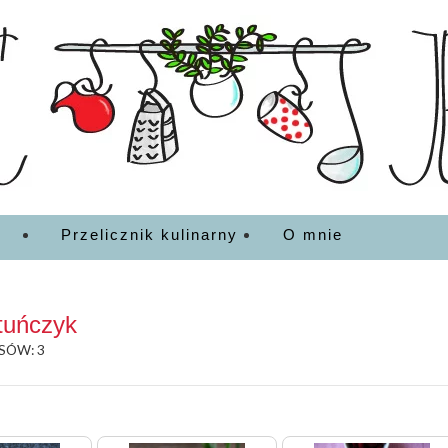
EDZENIA
Przelicznik kulinarny
O mnie
tuńczyk
SÓW: 3