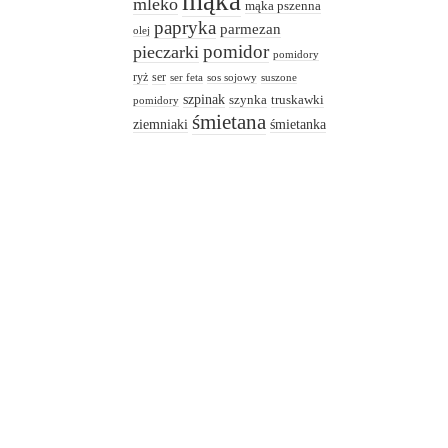
mąka
mleko
mąka pszenna
papryka
parmezan
olej
pomidor
pieczarki
pomidory
ryż
ser
ser feta
sos sojowy
suszone
szpinak
truskawki
szynka
pomidory
śmietana
ziemniaki
śmietanka