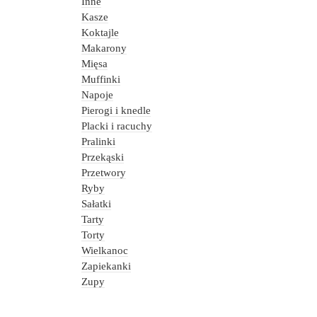
Inne
Kasze
Koktajle
Makarony
Mięsa
Muffinki
Napoje
Pierogi i knedle
Placki i racuchy
Pralinki
Przekąski
Przetwory
Ryby
Sałatki
Tarty
Torty
Wielkanoc
Zapiekanki
Zupy