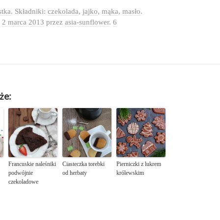
stka
. Składniki:
czekolada
,
jajko
,
mąka
,
masło
.
o
2 marca 2013
przez
asia-sunflower
.
6
że:
Francuskie naleśniki
Ciasteczka torebki
Pierniczki z lukrem
podwójnie
od herbaty
królewskim
czekoladowe