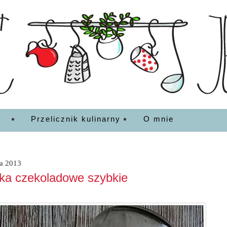
EDZENIA
Przelicznik kulinarny
O mnie
ca 2013
ka czekoladowe szybkie