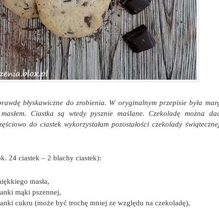
prawdę błyskawiczne do zrobienia. W oryginalnym przepisie była mar
ą masłem. Ciastka są wtedy pysznie maślane. Czekoladę można da
zęściowo do ciastek wykorzystałam pozostałości czekolady świąteczne
)
k. 24 ciastek – 2 blachy ciastek):
iękkiego masła,
lanki mąki pszennej,
lanki cukru (może być trochę mniej ze względu na czekoladę),