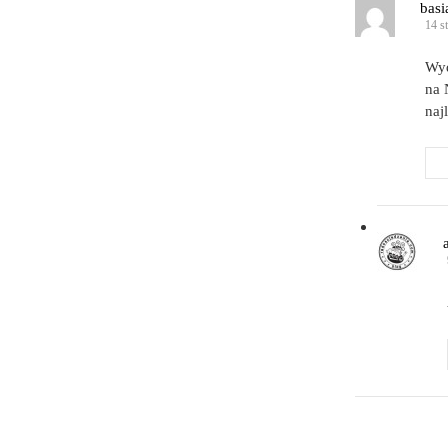
basi
14 s
Wyd
na 
naj