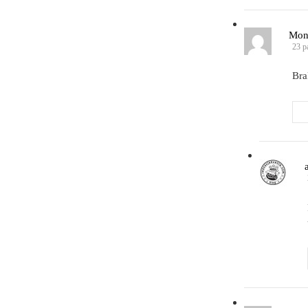
Mon
23 p
Bra