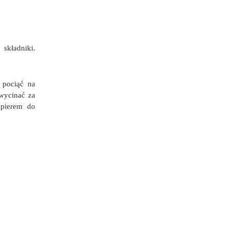
składniki.
 pociąć na
 wycinać za
apierem do