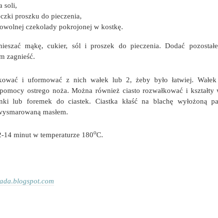
 soli,
eczki proszku do pieczenia,
owolnej czekolady pokrojonej w kostkę.
szać mąkę, cukier, sól i proszek do pieczenia. Dodać pozostałe 
m zagnieść.
łkować i uformować z nich wałek lub 2, żeby było łatwiej. Wałek
y pomocy ostrego noża. Można również ciasto rozwałkować i kształty
nki lub foremek do ciastek. Ciastka kłaść na blachę wyłożoną p
 wysmarowaną masłem.
o
2-14 minut w temperaturze 180
C.
ada.blogspot.com