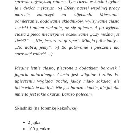
sprawia największą radość. Tym razem w kuchni byłam
ja i dwóch mężczyzn. :-) Efekty naszej wspólnej pracy
możecie zobaczyć na zdjęciach. Mieszanie,
odmierzanie, dodawanie składników, wylizywanie ciasta
z miski i potem czekanie, aż się upiecze. A po wyjęciu
ciasta z pieca niecierpliwe oczekiwanie „Czy można już
zjeść?” – „Nie, jeszcze za gorące”. Minęło pół minuty…
„No dobra, jemy”. :-) Bo gotowanie i pieczenie ma
sprawiać radość. :-)
Idealne letnie ciasto, pieczone z dodatkiem borówek i
jogurtu naturalnego. Ciasto jest wilgotne i zbite. Po
upieczeniu wygląda trochę, jakby miało zakalec, ale
takie właśnie ma być. Nie jest bardzo słodkie, ale jak dla
mnie to jest takie akurat. Bardzo polecam.
Składniki (na foremkę keksówkę):
2 jajka,
100 g cukru,