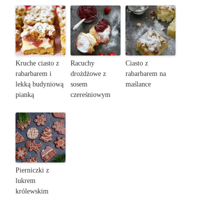
Kruche ciasto z
Racuchy
Ciasto z
rabarbarem i
drożdżowe z
rabarbarem na
lekką budyniową
sosem
maślance
pianką
czereśniowym
Pierniczki z
lukrem
królewskim