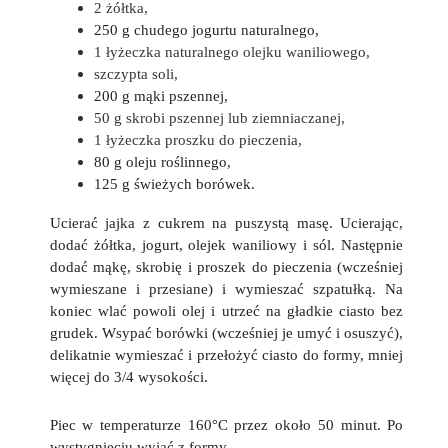
2 żółtka,
250 g chudego jogurtu naturalnego,
1 łyżeczka naturalnego olejku waniliowego,
szczypta soli,
200 g mąki pszennej,
50 g skrobi pszennej lub ziemniaczanej,
1 łyżeczka proszku do pieczenia,
80 g oleju roślinnego,
125 g świeżych borówek.
Ucierać jajka z cukrem na puszystą masę. Ucierając,
dodać żółtka, jogurt, olejek waniliowy i sól. Następnie
dodać mąkę, skrobię i proszek do pieczenia (wcześniej
wymieszane i przesiane) i wymieszać szpatułką. Na
koniec wlać powoli olej i utrzeć na gładkie ciasto bez
grudek. Wsypać borówki (wcześniej je umyć i osuszyć),
delikatnie wymieszać i przełożyć ciasto do formy, mniej
więcej do 3/4 wysokości.
Piec w temperaturze 160°C przez około 50 minut. Po
wystygnięciu wyjąć z formy.