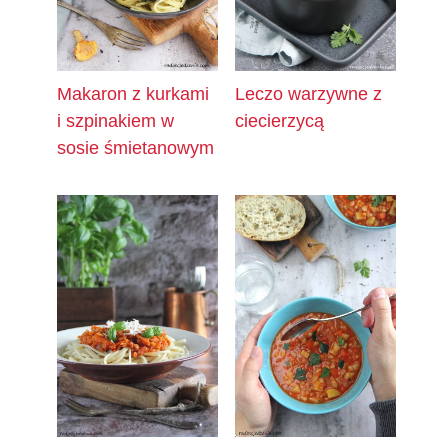
Makaron z kurkami
Leczo warzywne z
i szpinakiem w
ciecierzycą
sosie śmietanowym