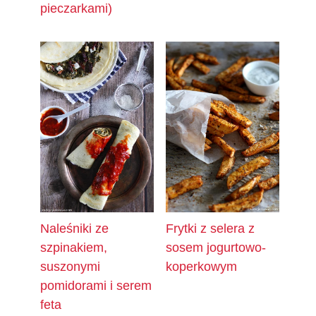
pieczarkami)
Naleśniki ze
Frytki z selera z
szpinakiem,
sosem jogurtowo-
suszonymi
koperkowym
pomidorami i serem
feta