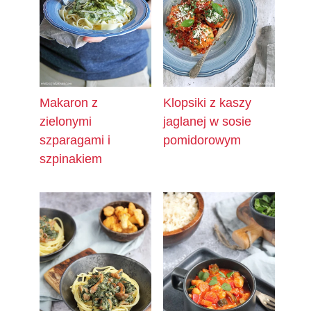
Makaron z
Klopsiki z kaszy
zielonymi
jaglanej w sosie
szparagami i
pomidorowym
szpinakiem