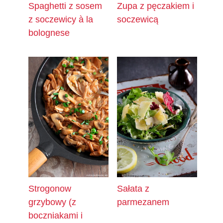
Spaghetti z sosem
Zupa z pęczakiem i
z soczewicy à la
soczewicą
bolognese
Strogonow
Sałata z
grzybowy (z
parmezanem
boczniakami i