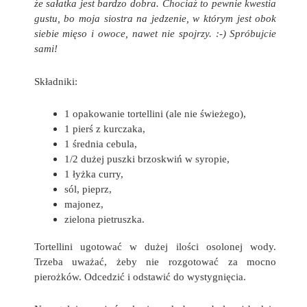
że sałatka jest bardzo dobra. Chociaż to pewnie kwestia
gustu, bo moja siostra na jedzenie, w którym jest obok
siebie mięso i owoce, nawet nie spojrzy. :-) Spróbujcie
sami!
Składniki:
1 opakowanie tortellini (ale nie świeżego),
1 pierś z kurczaka,
1 średnia cebula,
1/2 dużej puszki brzoskwiń w syropie,
1 łyżka curry,
sól, pieprz,
majonez,
zielona pietruszka.
Tortellini ugotować w dużej ilości osolonej wody.
Trzeba uważać, żeby nie rozgotować za mocno
pierożków. Odcedzić i odstawić do wystygnięcia.